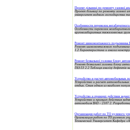
Проект дільниці по ремонту газової а
Проект дільниці по ремонту газової 
університет водного господарства та
Особенности перевозок негабаритного
Особенности перевозок негабаритного
крупногабаритных тяжеловесных грузо
Ремонт шиномонтажного подъемника 
Ремонт шиномонтажного подъемника 
1.2 Характеристика и анализ констру
Ремонт безвальної головки блоку авто
Ремонт безвальної головки блоку автом
ГАЗ-53 2.2 Таблиця аналізу дефектів на
Устройство и расчет автомобильных п
Устройство и расчет автомобильных п
отдых. Став одним из наиболее попул
Устройство и принцип действия задне
Устройство и принцип действия задн
автомобиля ВАЗ – 2107 2. Разработка 
Организация работ по ТО рулевого уп
Организация работ по ТО рулевого у
Технический Университет Кафедра «А