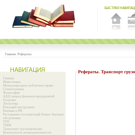
Главная:
Рефераты
Рефераты. Транспорт груз
Главная
Инвестиции
Международное публичное право
Схемотехника
Философия
АХД экпред финансы предприятий
Геодезия
Логистика
Режущий инструмент
Реклама и PR
Ресторанно-гостиничный бизнес бытовое
обслуживан
ТГП
ТММ
Транспорт грузоперевозки
Безопасность жизнедеятельности