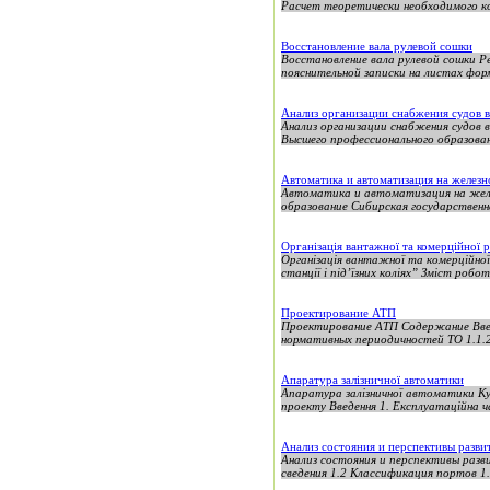
Расчет теоретически необходимого кол
Восстановление вала рулевой сошки
Восстановление вала рулевой сошки 
пояснительной записки на листах форм
Анализ организации снабжения судов 
Анализ организации снабжения судов
Высшего профессионального образован
Автоматика и автоматизация на желез
Автоматика и автоматизация на жел
образование Сибирская государственн
Організація вантажної та комерційної ро
Організація вантажної та комерційної
станції і під’їзних коліях” Зміст робот
Проектирование АТП
Проектирование АТП Содержание Введе
нормативных периодичностей ТО 1.1.2
Апаратура залізничної автоматики
Апаратура залізничної автоматики Кур
проекту Введення 1. Експлуатаційна 
Анализ состояния и перспективы разви
Анализ состояния и перспективы раз
сведения 1.2 Классификация портов 1