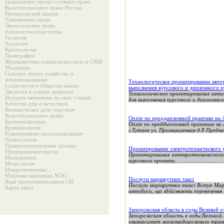
Гражданское процессуальное право
Конституционное право России
Прокурорский надзор
Таможенное право
Экологическое право
психология педагогика
Геология
Зоология
Криптология
Полиграфия
Журналистика издательское дело и СМИ
Медицина
Сельское лесное хозяйство и
землепользование
Технологическое проектирование авто
Социология и обществознание
выполнения курсового и дипломного п
Экология и охрана природы
Технологическое проектирование авт
История экономики эк-ских учений
для выполнения курсового и дипломног
Качество упр-е качеством
Коммерческое дело торговля
Конституционное право
Оnxtn по преддипломной практике на
Криминалистика
Оnxtn по преддипломной практике на 
Криминология
г.Тутаев ул. Промышленная д.8 Предназ
Планирование прогнозирование
Политология
Правоохранительные органы
Проектирование электротехнического 
Предпринимательство
Проектирование электротехнического участка Сод
Менеджмент
курсового проекта………………………….
Метрология
Микроэкономика
Мировая экономика МЭО
Послуги маршрутних таксі
Язык программирования СИ
Послуги маршрутних таксі Вступ Марш
Карта сайта
автобуси, що здійснюють перевезення 
Запорожская область в годы Великой 
Запорожская область в годы Великой
университет железнодорожного трансп