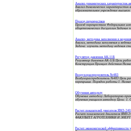
Анализ динамических характеристик а
Анализ динамических характеристик 
образовательное учреждение высшего
Проезд перекрестков
Проезд перекрестков Федеральное аг
общетехнических дисциплин Задание п
Анализ, методика заполнения и ведени
Анализ, методика заполнения и веден
Задача: изучить методику ведения ста
Регулятор давления АК-11Б
Регулятор давления АК-11Б Цель раб
Конструкция Принцип действия Назнач
Воздухораспределитель №483
Воздухораспределитель №483 Цель ра
перекрыша. Порядок работы 1. Назначе
Обучение автоделу
Обучение автоделу Лабораторно-прак
обучения учащихся автоделу Цели: 1. 
Расчет показателей двигателя ЯМЗ-240
Расчет показателей двигателя Я
ФАКУЛЬТЕТ АГРОТЕХНИКИ И ЭНЕРГОО
Расчет экономической эффективности 