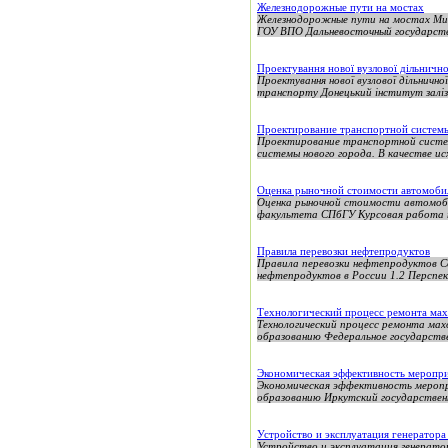
Железнодорожные пути на мостах
Железнодорожные пути на мостах Ми
ГОУ ВПО Дальневосточный государств
Проектування нової вузлової дільничної
Проектування нової вузлової дільнично
транспорту Донецький інститут заліз
Проектирование транспортной систем
Проектирование транспортной систем
системы нового города. В качестве и
Оценка рыночной стоимости автомоби
Оценка рыночной стоимости автомоби
факультета СПбГУ Курсовая работа п
Правила перевозки нефтепродуктов
Правила перевозки нефтепродуктов С
нефтепродуктов в России 1.2 Перспек
Технологический процесс ремонта ма
Технологический процесс ремонта ма
образованию Федеральное государстве
Экономическая эффективность меропр
Экономическая эффективность меропр
образованию Иркутский государствен
Устройство и эксплуатация генератора
Устройство и эксплуатация генератор