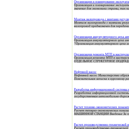
Организация и планирование эксплуа
Организация и планирование эксплуа
значение для экономики страны, так к
Монтаж валопровода с винтами регули
Монтаж валопровода с винтами регули
валопровод предназначен для передачи
Организация аккумуляторного цеха ав
Организация аккумуляторного цеха а
“Организация аккумуляторного цеха а
Организация ремонта МТП в мастерски
Организация ремонта МТП в мастер
ОТДЕЛЬНОЕ СТРУКТУРНОЕ ПОДРАЗ
Нефтяной насос
Нефтяной насос Министерство образ
Пояснительная записка к курсовому ра
Разработка информационной системы н
Разработка информационной системы
государственная автомобильно-дорож
Расчет технико-экономических показа
Расчет технико-экономических по
МАШИННОЙ СТАНЦИИ Введение За прош
Расчет производственно-технической
Расчет производственно-технической 