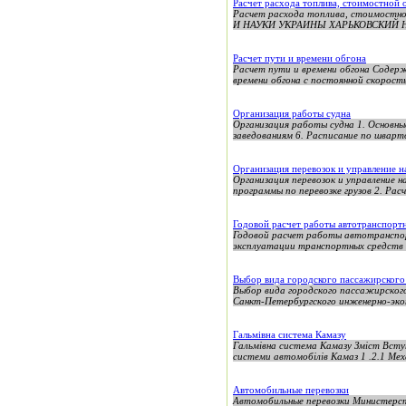
Расчет расхода топлива, стоимостной
Расчет расхода топлива, стоимост
И НАУКИ УКРАИНЫ ХАРЬКОВСКИЙ
Расчет пути и времени обгона
Расчет пути и времени обгона Содерж
времени обгона с постоянной скорость
Организация работы судна
Организация работы судна 1. Основные
заведованиям 6. Расписание по шварто
Организация перевозок и управление 
Организация перевозок и управление 
программы по перевозке грузов 2. Рас
Годовой расчет работы автотранспорт
Годовой расчет работы автотранспор
эксплуатации транспортных средств и
Выбор вида городского пассажирского
Выбор вида городского пассажирско
Санкт-Петербургского инженерно-эко
Гальмівна система Камазу
Гальмівна система Камазу Зміст Вступ 
системи автомобілів Камаз 1 .2.1 Механ
Автомобильные перевозки
Автомобильные перевозки Министерст