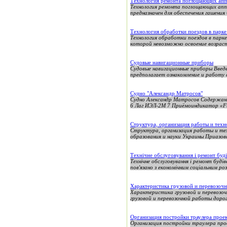
Технология ремонта поглощающих апп
Технология ремонта поглощающих апп
предназначен для обеспечения гашения 
Технология обработки поездов в парке
Технология обработки поездов в пар
которой невозможно освоение возраст
Судовые навигационные приборы
Судовые навигационные приборы Введе
предполагает ознакомление и работу 
Судно "Александр Матросов"
Судно Александр Матросов Содержани
6 Лаг ИЭЛ-2М 7 Приёмоиндикатор «Fur
Структура, организация работы и техн
Структура, организация работы и тех
образования и науки Украины Приазовс
Технічне обслуговування і ремонт буд
Технічне обслуговування і ремонт буд
пов'язано з економічним соціальним роз
Характеристика грузовой и перевозоч
Характеристика грузовой и перевозо
грузовой и перевозочной работы дорог
Организация постройки траулера прое
Организация постройки траулера про