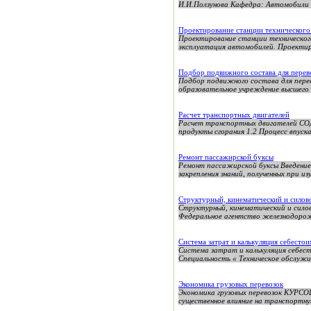
И.И.Ползунова Кафедра: Автомобили 
Проектирование станции техническог
Проектирование станции техническог
эксплуатация автомобилей. Проектиро
Подбор подвижного состава для перев
Подбор подвижного состава для пе
образовательное учреждение высшег
Расчет транспортных двигателей
Расчет транспортных двигателей СОД
продукты сгорания 1.2 Процесс впуска
Ремонт пассажирской буксы
Ремонт пассажирской буксы Введение 
закрепления знаний, полученных при изу
Структурный, кинематический и силово
Структурный, кинематический и сило
Федеральное агентство железнодорож
Система затрат и калькуляция себесто
Система затрат и калькуляция себес
Специальность « Техническое обслужи
Экономика грузовых перевозок
Экономика грузовых перевозок КУРСО
существенное влияние на транспортную