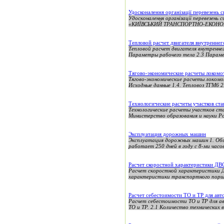
Удосконалення організації перевезень с
Удосконалення організації перевезе
«КИЇВСЬКИЙ ТРАНСПОРТНО-ЕКОНОМІЧ
Тепловой расчет двигателя внутреннег
Тепловой расчет двигателя внутреннег
Параметры рабочего тела 2.3 Парам
Тягово-экономические расчеты локом
Тягово-экономические расчеты локом
Исходные данные 1.4. Тепловоз ТГМ6 2.
Технологические расчеты участков ст
Технологические расчеты участков ст
Министерство образования и науки Ро
Эксплуатация дорожных машин
Эксплуатация дорожных машин 1. Об
работает 250 дней в году с 8-ми часо
Расчет скоростной характеристики ДВ
Расчет скоростной характеристики 
характеристики транспортного поршне
Расчет себестоимости ТО и ТР для авт
Расчет себестоимости ТО и ТР для а
ТО и ТР. 2.1 Количество технических в