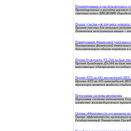
Проектирование и расчёты верхнего с
Проектирование и расчёты верхнего 
строения пути» ВВЕДЕНИЕ Определени
Проект участка для текущего ремонта
Проект участка для текущего ремонт
Техническая эксплуатация машин – это
Планирование финансовой деятельност
Планирование финансовой деятельнос
дополнительного объёма перевозок и г
Проект бульдозера ДЗ-24А на базе тяг
Проект бульдозера ДЗ-24А на базе т
выполняющие одновременно послойное 
Проект АТП на 445 автомобилей ЗИЛ-
Проект АТП на 445 автомобилей ЗИЛ-
транспорт является наиболее стабиль
Перегонные системы автоматики
Перегонные системы автоматики Госу
агентство железнодорожного транспо
Оценка эффективности организации во
Оценка эффективности организации 
Государственный Университет Гражд