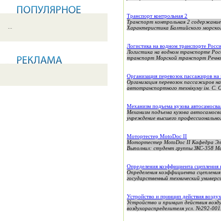
Транспорт контрольная 2
Транспорт контрольная 2 содержани
...
Характеристика Балтийского морског
Логистика на водном транспорте Росс
Логистика на водном транспорте Рос
транспорт Морской транспорт Речно
Организация перевозок пассажиров н
Организация перевозок пассажиров на
автотранспортного технікуму ім. С.
Механизм подъема кузова автосамосв
Механизм подъема кузова автосамо
учреждение высшего профессиональ
Мотортестер MotoDoc II
Мотортестер MotoDoc II Кафедра Эл
Выполнил: студент группы ЗКС-358 Ма
Определения коэффициента сцепления
Определения коэффициента сцепления
государственный технический универ
Устройство и принцип действия возду
Устройство и принцип действия возд
воздухораспределителя усл. №292-001.