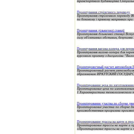
транспортного будівництва Спеціальн
Проектування стрілочного переводу
Проектування стрілочного переводу В
по боковому і прямому напрямках при б
Проектування дільничної станції
Проектування дільничної станції Вступ
силу об'єктивних обставин, безупинно 
Проектування вагона-хопера для перев
Проектування вагона-хопера для перев
курсового проекту з дисципліни “Вагон
Проектировочный расчет автомобиля 
Проектировочный расчет автомобиля 
образованию ИРКУТСКИЙ ГОСУДАР
Проектирование цеха по изготовлению 
Проектирование цеха по изготовлению
1.Характеристика технологического п
Проектирование участка по сборке дви
Проектирование участка по сборке д
производственная программа производс
Проектирование трассы на карте и пр
Проектирование трассы на карте и п
«Проектирование трассы на карте и п