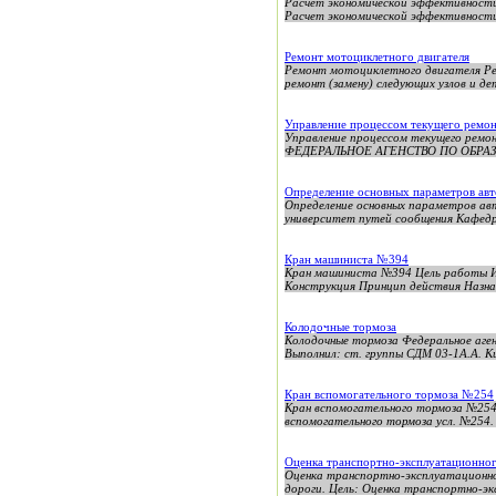
Расчет экономической эффективност
Расчет экономической эффективности
Ремонт мотоциклетного двигателя
Ремонт мотоциклетного двигателя Ре
ремонт (замену) следующих узлов и де
Управление процессом текущего ремон
Управление процессом текущего ре
ФЕДЕРАЛЬНОЕ АГЕНСТВО ПО ОБРАЗОВА
Определение основных параметров ав
Определение основных параметров а
университет путей сообщения Кафедра
Кран машиниста №394
Кран машиниста №394 Цель работы Ис
Конструкция Принцип действия Назначе
Колодочные тормоза
Колодочные тормоза Федеральное аг
Выполнил: ст. группы СДМ 03-1А.А. К
Кран вспомогательного тормоза №254
Кран вспомогательного тормоза №254
вспомогательного тормоза усл. №254.
Оценка транспортно-эксплуатационног
Оценка транспортно-эксплуатационно
дороги. Цель: Оценка транспортно-эк