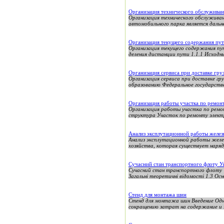
Организация технического обслуживан
Организация технического обслуживан
автомобильного парка является дальне
Организация текущего содержания пу
Организация текущего содержания пу
деления дистанции пути 1.1.1 Исходны
Организация сервиса при доставке гру
Организация сервиса при доставке г
образованию Федеральное государстве
Организация работы участка по ремон
Организация работы участка по ремон
структура Участок по ремонту элект
Анализ эксплутационной работы желе
Анализ эксплутационной работы желе
хозяйства, которая существует наряд
Сучасний стан транспортного флоту У
Сучасний стан транспортного флоту 
Загальні теоретичні відомості 1.3 Осно
Стенд для монтажа шин
Стенд для монтажа шин Введение Одн
сокращению затрат на содержание и э