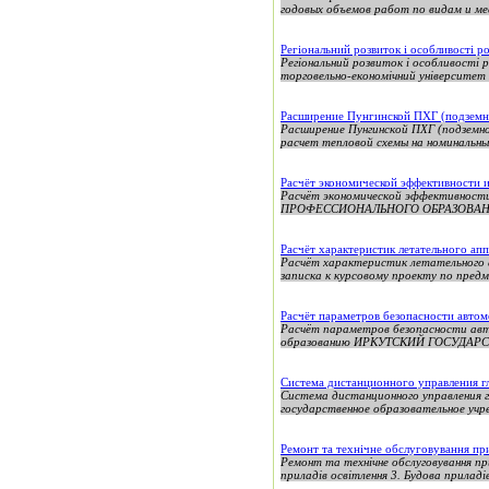
годовых объемов работ по видам и мес
Регіональний розвиток і особливості 
Регіональний розвиток і особливості 
торговельно-економічний університет 
Расширение Пунгинской ПХГ (подземн
Расширение Пунгинской ПХГ (подземно
расчет тепловой схемы на номинальны
Расчёт экономической эффективности 
Расчёт экономической эффективн
ПРОФЕССИОНАЛЬНОГО ОБРАЗОВАНИ
Расчёт характеристик летательного ап
Расчёт характеристик летательного
записка к курсовому проекту по пред
Расчёт параметров безопасности авто
Расчёт параметров безопасности авт
образованию ИРКУТСКИЙ ГОСУДАР
Система дистанционного управления гл
Система дистанционного управления 
государственное образовательное 
Ремонт та технічне обслуговування прил
Ремонт та технічне обслуговування при
приладів освітлення 3. Будова приладів