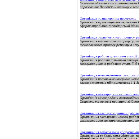
Основные обязанности локомотивных б
образования Пензенский техникум жел
Організація транспортних перевезень
Організація транспортних перевезень
сферах виробничо-господарської діяль
Організація технологічного процесу р
Організація технологічного процесу р
технологічного процесу ремонту в цеху
Організація роботи дільничної станції
Організація роботи дільничної станці
експлуатаційною роботою станції. 9 О
Організація поточно-конвеєрного мет
Організація поточно-конвеєрного мето
вагоноремонтних підприємствах 1.1 Зад
Організація міжнародних автомобільни
Організація міжнародних автомобільни
Сутність та основні принципи здійсне
Организация эксплуатационной работ
Организация эксплуатационной рабо
эксплуатационная характеристики пол
Организация работы зоны уборочно-мо
Организация работы зоны уборочно