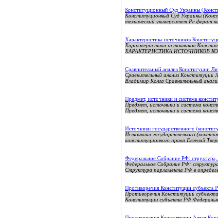
Конституционный Суд Украины (Конст
Конституционный Суд Украины (Конст
технический университет Ре ферат на 
Характеристика источников Конститу
Характеристика источников Конс
ХАРАКТЕРИСТИКА ИСТОЧНИКОВ КОНС
Сравнительный анализ Конституции Ли
Сравнительный анализ Конституци
Владимир Колга Сравнительный анали
Предмет, источники и система консти
Предмет, источники и система конст
Предмет, источники и система конст
Источники государственного (констит
Источники государственного (констит
конституционного права Евгений Твер
Федеральное Собрание РФ: структура,
Федеральное Собрание РФ: структу
Структура парламента РФ в определе
Противоречия Конституции субъекта Р
Противоречия Конституции субъекта 
Конституции субъекта РФ Федерально
Противоречия Конституции Алтая Кон