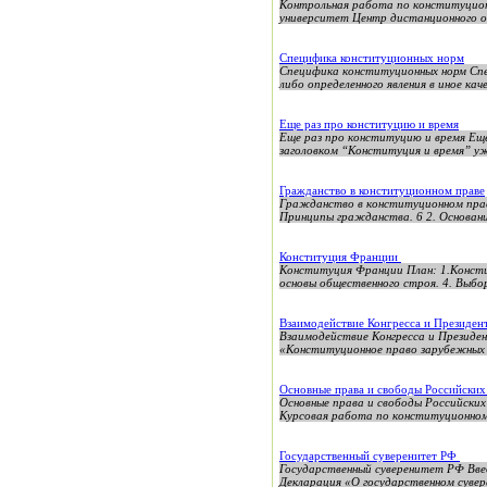
Контрольная работа по конституцион
университет Центр дистанционного о
Специфика конституционных норм
Специфика конституционных норм Спец
либо определенного явления в иное кач
Еще раз про конституцию и время
Еще раз про конституцию и время Ещ
заголовком “Конституция и время” уже
Гражданство в конституционном праве
Гражданство в конституционном праве
Принципы гражданства. 6 2. Основани
Конституция Франции
Конституция Франции План: 1.Консти
основы общественного строя. 4. Выбор
Взаимодействие Конгресса и Президе
Взаимодействие Конгресса и Президе
«Конституционное право зарубежных с
Основные права и свободы Российски
Основные права и свободы Россий
Курсовая работа по конституционному
Государственный суверенитет РФ
Государственный суверенитет РФ Вве
Декларация «О государственном сувер