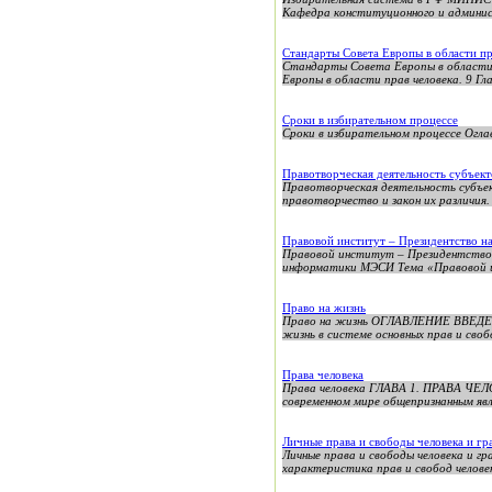
Кафедра конституционного и адми
Стандарты Совета Европы в области пр
Стандарты Совета Европы в области 
Европы в области прав человека. 9 Гла
Сроки в избирательном процессе
Сроки в избирательном процессе Оглавление Введение...
Правотворческая деятельность субъек
Правотворческая деятельность субъек
правотворчество и закон их различия.
Правовой институт – Президентство н
Правовой институт – Президентство 
информатики МЭСИ Тема «Правовой и
Право на жизнь
Право на жизнь ОГЛАВЛЕНИЕ ВВЕД
жизнь в системе основных прав и свобо
Права человека
Права человека ГЛАВА 1. ПРАВА Ч
современном мире общепризнанным являе
Личные права и свободы человека и г
Личные права и свободы челове
характеристика прав и свобод человек