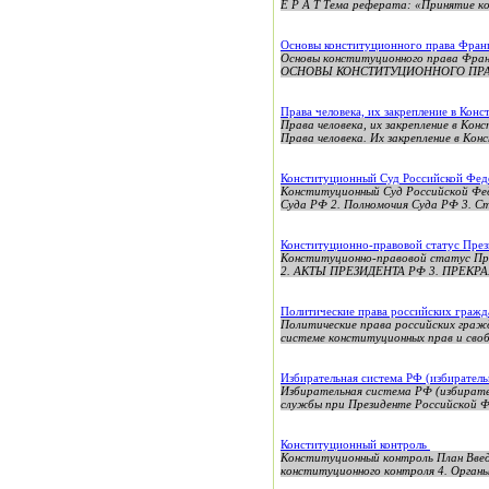
Е Р А Т Тема реферата: «Принятие ко
Основы конституционного права Фра
Основы конституционного права 
ОСНОВЫ КОНСТИТУЦИОННОГО ПРАВА
Права человека, их закрепление в Кон
Права человека, их закрепление в 
Права человека. Их закрепление в К
Конституционный Суд Российской Фе
Конституционный Суд Российской Фед
Суда РФ 2. Полномочия Суда РФ 3. Ст
Конституционно-правовой статус Пре
Конституционно-правовой статус
2. АКТЫ ПРЕЗИДЕНТА РФ 3. ПРЕК
Политические права российских граж
Политические права российских граж
системе конституционных прав и свобо
Избирательная система РФ (избиратель
Избирательная система РФ (избирател
службы при Президенте Российской Фе
Конституционный контроль
Конституционный контроль План Введ
конституционного контроля 4. Органы