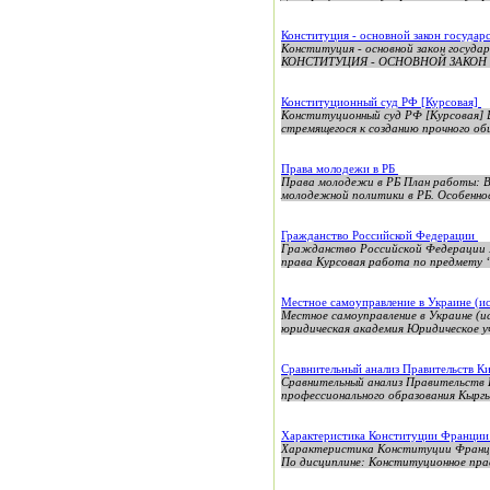
Конституция - основной закон государ
Конституция - основной закон госуда
КОНСТИТУЦИЯ - ОСНОВНОЙ ЗАКОН ГОС
Конституционный суд РФ [Курсовая]
Конституционный суд РФ [Курсовая] В
стремящегося к созданию прочного об
Права молодежи в РБ
Права молодежи в РБ План работы: Вв
молодежной политики в РБ. Особеннос
Гражданство Российской Федерации
Гражданство Российской Федерации
права Курсовая работа по предмету 
Местное самоуправление в Украине (и
Местное самоуправление в Украине (и
юридическая академия Юридическое у
Сравнительный анализ Правительств К
Сравнительный анализ Правительств 
профессионального образования Кыргыз
Характеристика Конституции Франци
Характеристика Конституции Франци
По дисциплине: Конституционное пра