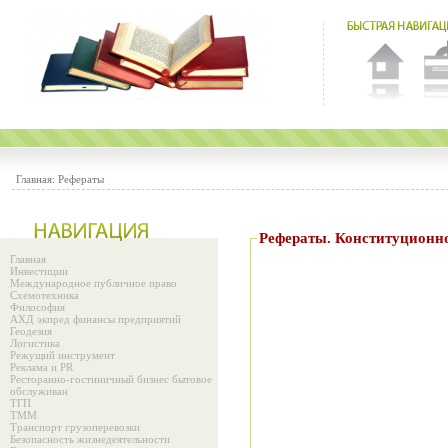
Главная:
Рефераты
Рефераты. Конституционн
Главная
Инвестиции
Международное публичное право
Схемотехника
Философия
АХД экпред финансы предприятий
Геодезия
Логистика
Режущий инструмент
Реклама и PR
Ресторанно-гостиничный бизнес бытовое
обслуживан
ТГП
ТММ
Транспорт грузоперевозки
Безопасность жизнедеятельности