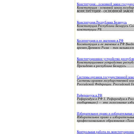
Конституция - основной закон государс
Конституция - основной закон госуда
КОНСТИТУЦИЯ - ОСНОВНОЙ ЗАКОН ГОС
Конституция Республики Беларусь
Конституция Республики Беларусь Сод
конституции РБ.......................................
Коснтитуция и ее значение в РФ
Коснтитуция и ее значение в РФ Введ
времен Древнего Рима – так назывался
Конституционное устройство республи
Конституционное устройство ре
Президент в республике Беларусь………
Системы органов государственной влас
Системы органов государственной вл
Российской Федерации. Российский Г
Референдум в РФ
Референдум в РФ 1. Peфepeндум в Po
сообщенным») — это голосование изби
Избирательное право и избирательные
Избирательное право и избирательны
профессионального образования «Тихо
Контрольная работа по конституционн