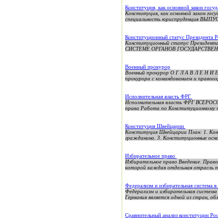
Конституция, как основной закон госуд
Конституция, как основной закон 
специальность юриспруденция ВЫП
Конституционный статус Президента Р
Конституционный статус Президен
СИСТЕМЕ ОРГАНОВ ГОСУДАРСТВЕННОЙ
Военный прокурор
Военный прокурор О Г Л А В Л Е Н И Е
прокурора с командованием и правоох
Исполнительная власть ФРГ
Исполнительная власть ФРГ ВСЕРО
права Работа по Конституционному п
Конституция Швейцарии
Конституция Швейцарии План: 1. Кон
гражданина. 3. Конституционные осно
Избирательное право
Избирательное право Введение. Право
которой каждая отдельная отрасль пр
Федерализм и избирательная система в
Федерализм и избирательная систе
Германия является одной из стран, о
Сравнительный анализ конституции Р