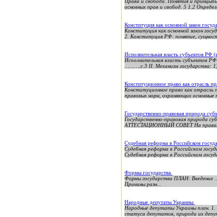
Права и свобода. Понятия и принцыпы
основных прав и свобод. 5 1.2 Определ
Конституция как основной закон госуд
Конституция как основной закон госу
2. Конституция РФ: понятие, сущност
Исполнительная власть субъектов РФ 
Исполнительная власть субъекто
……….с.3 II. Механизм государства: 
Конституционное право как отрасль пр
Конституционное право как отрасль 
правовых норм, охраняющих основные п
Государственно-правовая природа суб
Государственно-правовая природа с
АТТЕСТАЦИОННЫЙ СОВЕТ На права
Судебная реформа в Российском госуд
Судебная реформа в Российском госу
Судебная реформа в Российском госуда
Формы государства
Формы государства ПЛАН: Введение ...............
Причины разн...
Народные депутаты Украины
Народные депутаты Украины план. 1.
статуса депутатов, природа их депут