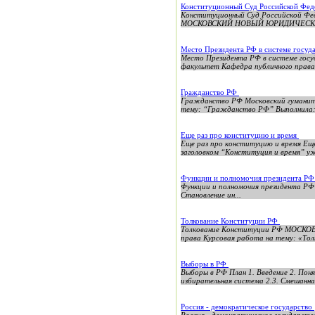
Конституционный Суд Российской Фед
Конституционный Суд Российской Фед
МОСКОВСКИЙ НОВЫЙ ЮРИДИЧЕСКИ
Место Президента РФ в системе госуд
Место Президента РФ в системе г
факультет Кафедра публичного права
Гражданство РФ
Гражданство РФ Московский гуманит
тему: “Гражданство РФ” Выполнила: 
Еще раз про конституцию и время
Еще раз про конституцию и время Ещ
заголовком “Конституция и время” уже
Функции и полномочия президента Р
Функции и полномочия президента РФ ПЛАН Введение .
Становление ин...
Толкование Конституции РФ
Толкование Конституции РФ МОСК
права Курсовая работа на тему: «То
Выборы в РФ
Выборы в РФ План 1. Введение 2. По
избирательная система 2.3. Смешанная
Россия - демократическое государство