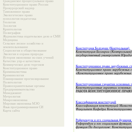
Гражданское процессуальное право
Конституционное право России
Прокурорский надзор
Таможенное право
Экологическое право
психология педагогика
Геология
Зоология
Криптология
Полиграфия
Журналистика издательское дело и СМИ
Медицина
Сельское лесное хозяйство и
землепользование
Конституция Болгарии (Контрольная)
Социология и обществознание
Конституция Болгарии (Контрольная)
Экология и охрана природы
государственный университет Юридич
История экономики эк-ских учений
Качество упр-е качеством
Коммерческое дело торговля
Конституционное право зарубежных ст
Конституционное право
Конституционное право зарубежных
Криминалистика
«Конституционное право зарубежных 
Криминология
Планирование прогнозирование
Политология
Конституционные гарантии основных п
Правоохранительные органы
Конституционные гарантии основных 
Предпринимательство
РАБОТА КОНСТИТУЦИОННОЕ ПРАВО
Менеджмент
Метрология
Микроэкономика
Классификация конституций
Мировая экономика МЭО
Классификация конституций Министе
Язык программирования СИ
Факультет Кафедра Конституционного
Карта сайта
Референдум и его социальная функция
Референдум и его социальная функция
функция По дисциплине: Конституцион