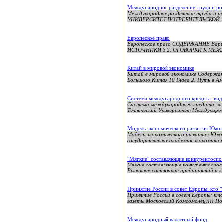
Международное разделение труда и ро
Международное разделение труда 
УНИВЕРСИТЕТ ПОТРЕБИТЕЛЬСКОЙ
Европеское право
Европеское право СОДЕРЖАНИЕ Ва
ИСТОЧНИКИ 3 2. ОГОВОРКИ К МЕЖ
Китай в мировой экономике
Китай в мировой экономике Содержание
Большого Китая 10 Глава 2. Путь в Аме
Система международного кредита: вид
Система международного кредита: ви
Технический Университет Междунаро
Модель экономического развития Южн
Модель экономического развития Южн
государственная академия экономики 
"Мягкие" составляющие конкурентосп
Мягкие составляющие конкурентоспос
Рыночное состязание предприятий и ко
Принятие России в совет Европы: кто "з
Принятие России в совет Европы: к
газеты Московский Комсомолец)!!! По
Международный валютный фонд