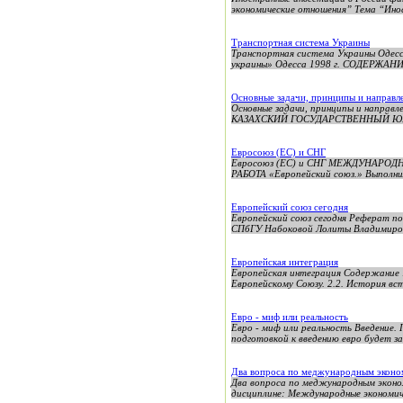
экономические отношения” Тема “Инос
Транспортная система Украины
Транспортная система Украины Одесс
украины» Одесса 1998 г. СОДЕРЖАН
Основные задачи, принципы и направл
Основные задачи, принципы и напр
КАЗАХСКИЙ ГОСУДАРСТВЕННЫЙ ЮРИ
Евросоюз (ЕС) и СНГ
Евросоюз (ЕС) и СНГ МЕЖДУНАРОД
РАБОТА «Европейский союз.» Выполнил
Европейский союз сегодня
Европейский союз сегодня Реферат п
СПбГУ Набоковой Лолиты Владимировны
Европейская интеграция
Европейская интеграция Содержание 1
Европейскому Союзу. 2.2. История вст
Евро - миф или реальность
Евро - миф или реальность Введение. 
подготовкой к введению евро будет за
Два вопроса по меджународным экон
Два вопроса по меджународным эконо
дисциплине: Международные экономич