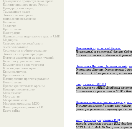
Гражданское процессуальное право
Конституционное право России
Прокурорский надзор
Таможенное право
Экологическое право
психология педагогика
Геология
Зоология
Криптология
Полиграфия
Журналистика издательское дело и СМИ
Медицина
Сельское лесное хозяйство и
землепользование
Платежный и расчетный баланс
Социология и обществознание
Платежный и расчетный баланс Содер
Экология и охрана природы
Состав платежного баланса Торговый б
История экономики эк-ских учений
Качество упр-е качеством
Коммерческое дело торговля
Экономика Японии. Экономический рос
Конституционное право
Экономика Японии. Экономический рос
Криминалистика
Японии. 1.1. Исторические предпосылк
Криминология
Планирование прогнозирование
Политология
шпоргалки по МВКО
Правоохранительные органы
шпоргалки по МВКО Ямайская валютна
Предпринимательство
Соглашение стран – членов МВФ в Кингс
Менеджмент
Метрология
Микроэкономика
Внешняя торговля России: структура и
Мировая экономика МЭО
Внешняя торговля России: стру
Язык программирования СИ
факторы развития и преимущес
Карта сайта
методы госрегулирования ВЭД
методы госрегулирования ВЭД Академ
КУРСОВАЯ РАБОТА По организации вне