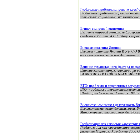
Глобальные проблемы мирового хозяйст
Глобальные проблемы мирового хозяйст
хозяйства: социальные, экологические,
Египет в мировой экономике
Египет в мировой экономике Содержан
сведения о Египте. 4 I.II. Общая хара
Внешняя политика Японии
Внешняя политика Японии К У Р С О
восстановление японской дипломатии. 
Влияние гуманитарного фактора на ра
Влияние гуманитарного фактора н
РАЗВИТИЕ РОССИЙСКО-ЛАТВИЙСКИХ О
ВТО: проблемы и перспективы вступле
ВТО: проблемы и перспективы всту
Швейцария Основана: 1 января 1995 г.
Внешнеэкономическая деятельность Brit
Внешнеэкономическая деятельность B
Министерства иностранных дел Росси
Глобализация как ключевая характерная
Глобализация как ключевая характерн
развития Мирового Хозяйства 2006 Со