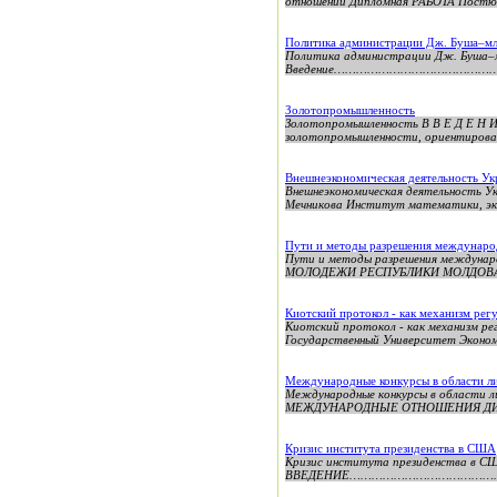
отношений Дипломная РАБОТА Постюго
Политика администрации Дж. Буша–мл
Политика администрации Дж. Буша–м
Введение……………………………………………………
Золотопромышленность
Золотопромышленность В В Е Д Е Н 
золотопромышленности, ориентированн
Внешнеэкономическая деятельность У
Внешнеэкономическая деятельность У
Мечникова Институт математики, эко
Пути и методы разрешения междунаро
Пути и методы разрешения междуна
МОЛОДЕЖИ РЕСПУБЛИКИ МОЛДОВА
Киотский протокол - как механизм рег
Киотский протокол - как механизм ре
Государственный Университет Эконом
Международные конкурсы в области ли
Международные конкурсы в облас
МЕЖДУНАРОДНЫЕ ОТНОШЕНИЯ ДИП
Кризис института президенства в США
Кризис института президенства 
ВВЕДЕНИЕ……………………………………………………