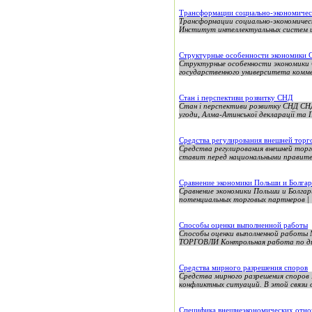
Трансформации социально-экономичес
Трансформации социально-экономичес
Институт интеллектуальных систем и
Структурные особенности экономики
Структурные особенности экономики
государственного университета комме
Стан і перспективи розвитку СНД
Стан і перспективи розвитку СНД СНД
угоди, Алма-Атинської декларації та П
Средства регулирования внешней тор
Средства регулирования внешней тор
ставит перед национальными правител
Сравнение экономики Польши и Болга
Сравнение экономики Польши и Болгар
потенциальных торговых партнеров | |
Способы оценки выполненной работы
Способы оценки выполненной работ
ТОРГОВЛИ Контрольная работа по дис
Средства мирного разрешения споров
Средства мирного разрешения споров 
конфликтных ситуаций. В этой связи 
Специфика внешнеэкономических отно