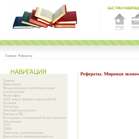
Главная:
Рефераты
Рефераты. Мировая экон
Главная
Инвестиции
Международное публичное право
Схемотехника
Философия
АХД экпред финансы предприятий
Геодезия
Логистика
Режущий инструмент
Реклама и PR
Ресторанно-гостиничный бизнес бытовое
обслуживан
ТГП
ТММ
Транспорт грузоперевозки
Безопасность жизнедеятельности