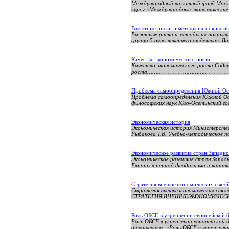
Международный валютный фонд Моско
курсу «Международные экономические
Валютные риски и методы их покрытия
Валютные риски и методы их покрыти
группа 5 очно-вечернего отделения. В
Качество экономического роста
Качество экономического роста
роста………………………………………….4 2. 
Проблема самоопределения Южной Осе
Проблема самоопределения Южной Осе
философских наук Юго-Осетинский
Экономическая история
Экономическая история Министерство
Рыбакова Т.В. Учебно-методическое по
Экономическое развитие стран Западно
Экономическое развитие стран Западн
Европы в период феодализма и капита
Стратегия внешнеэкономических связей
Стратегия внешнеэкономических с
СТРАТЕГИЯ ВНЕШНЕЭКОНОМИЧЕСКИ
Роль ОБСЕ в укреплении европейской 
Роль ОБСЕ в укреплении европейской
отношениям: «Роль ОБСЕ в укреплении