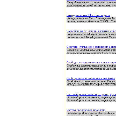
Специфика внешнеэкономических отно
хозяйственных связей по-прежнему ост
Сотрудничество РФ с Сингапуром
Сотрудничество РФ с Сингапуром Тор
правоприемника бывшего СССР) с Синг
Современные тенденции развития мир
Современные тенденции развития мир
Волгоградский Государственный Унив
Советско-итальянские отношения допе
Советско-итальянские отношения доп
доперестроечного периода были годами
Свободные экономические зоны в миро
Свободные экономические зоны в миро
т Свободные экономические зоны в ми
Свободные экономические зоны Китая
Свободные экономические зоны К
«ГРОДНЕНСКИЙ ГОСУДАРСТВЕННЫЙ
Світовий ринок: поняття, структура, у
Світовий ринок: поняття, структура,
Світовий ринок: поняття, структура,
Світова продовольча проблема
Світова продовольча проблема Зміст В