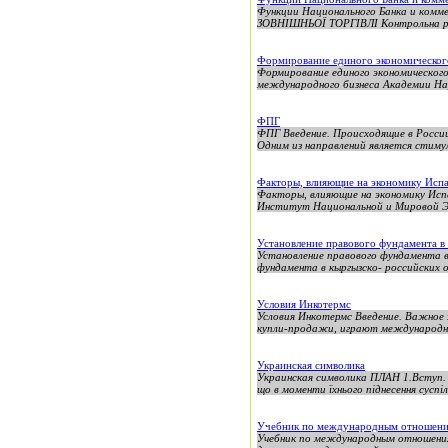
Функции Национального Банка и коммер
ЗОВНІШНЬОЇ ТОРГІВЛІ Контрольна роб
Формирование единого экономического
Формирование единого экономическог
международного бизнеса Академии На
ФПГ
ФПГ Введение. Происходящие в России
Одним из направлений является стиму
Факторы, влияющие на экономику Исп
Факторы, влияющие на экономику Исп
Институт Национальной и Мировой Э
Установление правового фундамента в
Установление правового фундамента в
фундамента в кыргызско- российских 
Условия Инкотермс
Условия Инкотермс Введение. Важное 
купли-продажи, играют международны
Украинская символика
Украинская символика ПЛАН 1.Вступ. 2.
що в моменти їхнього піднесення суспіль
Учебник по международным отношен
Учебник по международным отношен