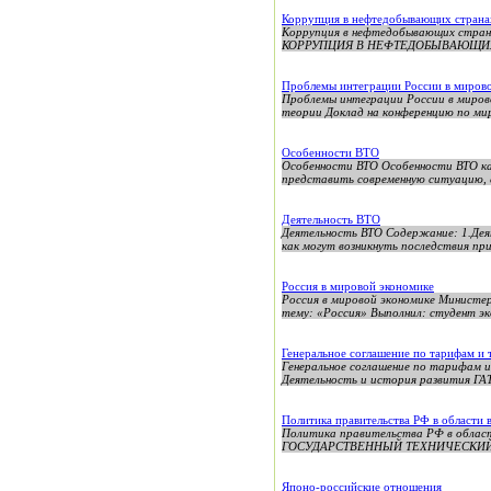
Коррупция в нефтедобывающих страна
Коррупция в нефтедобывающих стр
КОРРУПЦИЯ В НЕФТЕДОБЫВАЮЩИХ СТР
Проблемы интеграции России в мирово
Проблемы интеграции России в миров
теории Доклад на конференцию по мир
Особенности ВТО
Особенности ВТО Особенности ВТО как
представить современную ситуацию, 
Деятельность ВТО
Деятельность ВТО Содержание: 1.Дея
как могут возникнуть последствия при 
Россия в мировой экономике
Россия в мировой экономике Министе
тему: «Россия» Выполнил: студент экон
Генеральное соглашение по тарифам и 
Генеральное соглашение по та
Деятельность и история развития Г
Политика правительства РФ в области
Политика правительства РФ в об
ГОСУДАРСТВЕННЫЙ ТЕХНИЧЕСКИЙ 
Японо-российские отношения