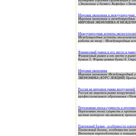
Всемирная Торговая Организация
«Экономика и бизнес» Кафедра «Экон
Мировая экономика и международные 
Мировая экономика и международн
МИРОВАЯ ЭКОНОМИКА И МЕЖДУНАРО
Международные аспекты экологическо
Международные аспекты экологическо
работа на тему : Международные аспе
Финансовый рынок и его место в рыно
Финансовый рынок и его место в рыноч
бумаги 5. Формы ценных бумаг 6. Стру
Мировая экономика
Мировая экономика Международный у
ЭКОНОМИКА (КУРС ЛЕКЦИЙ) Преподав
Россия на мировом рынке вооружений
Россия на мировом рынке вооружений
профессионального образования «Челя
Переломная эпоха:сущность и противо
Переломная эпоха:сущность и противо
частью которого мы являемся, происх
Платежный баланс, особенности плате
Платежный баланс, особенности 
Институт переподготовки и повышен