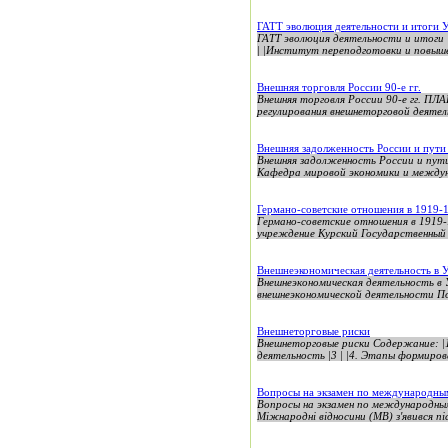
ГАТТ эволюция деятельности и итоги 
ГАТТ эволюция деятельности и ито
| |Институт переподготовки и повышен
Внешняя торговля России 90-е гг.
Внешняя торговля России 90-е гг. ПЛ
регулирования внешнеторговой деятель
Внешняя задолженность России и пути
Внешняя задолженность России и п
Кафедра мировой экономики и междун
Германо-советские отношения в 1919-
Германо-советские отношения в 1919-
учреждение Курский Государственный
Внешнеэкономическая деятельность в 
Внешнеэкономическая деятельность в 
внешнеэкономической деятельности По
Внешнеторговые риски
Внешнеторговые риски Содержание: |1.
деятельность |3 | |4. Этапы формиров
Вопросы на экзамен по международны
Вопросы на экзамен по международным
Міжнародні відносини (МВ) з'явився післ