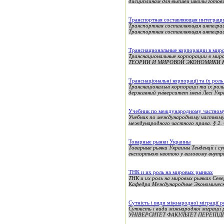
дисциплинам для высшей школы готов
Транспортная составляющая интеграц
Транспортная составляющая интеграц
Транспортная составляющая интеграции
Транснациональные корпорации в миро
Транснациональные корпорации в
ТЕОРИИ И МИРОВОЙ ЭКОНОМИКИ КУРС
Транснаціональні корпорації та їх ро
Транснаціональні корпорації та їх рол
державний університет імені Лесі Укр
Учебник по международному частном
Учебник по международному частн
международного частного права. § 2.
Товарные рынки Украины
Товарные рынки Украины Тенденції і с
експортною квотою у валовому внутрі
ТНК и их роль на мировых рынках
ТНК и их роль на мировых рынках Се
Кафедра Международные Экономически
Сутність і види міжнародної міграції 
Сутність і види міжнародної мігр
УНІВЕРСИТЕТ ФАКУЛЬТЕТ ПЕРЕПІДГОТ