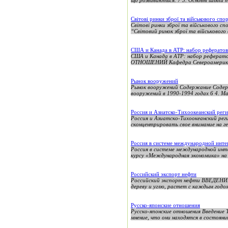
що розвиваються. 7 3. Основні шляхи т
Світові ринки зброї та військового сп
Світові ринки зброї та військовог
“Світовий ринок зброї та військового
США и Канада в АТР: набор рефератов
США и Канада в АТР: набор реф
ОТНОШЕНИЙ Кафедра Североамериканск
Рынок вооружений
Рынок вооружений Содержание Содержа
вооружений в 1990-1994 годах 6 4. Ма
Россия и Азиатско-Тихоокеанский рег
Россия и Азиатско-Тихоокеанский рег
сконцентрировать свое внимание на г
Россия в системе международной инте
Россия в системе международной инт
курсу «Международная экономика» на 
Российский экспорт нефти
Российский экспорт нефти ВВЕДЕНИЕ У
дереву и углю, растет с каждым годом
Русско-японские отношения
Русско-японские отношения Введение 
мнение, что они находятся в состояни