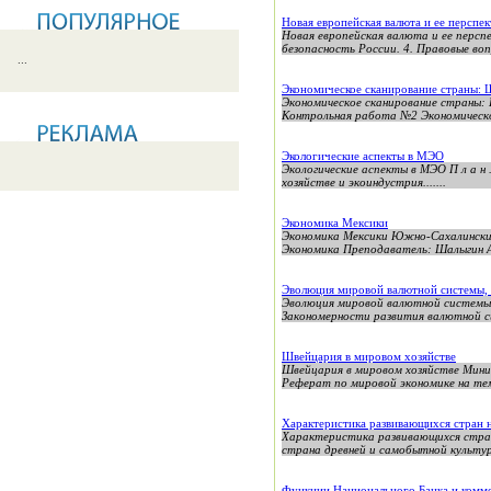
Новая европейская валюта и ее перспе
Новая европейская валюта и ее перспе
безопасность России. 4. Правовые вопр
...
Экономическое сканирование страны: 
Экономическое сканирование страны:
Контрольная работа №2 Экономическо
Экологические аспекты в МЭО
Экологические аспекты в МЭО П л а н . Введение.
хозяйстве и экоиндустрия.......
Экономика Мексики
Экономика Мексики Южно-Сахалински
Экономика Преподаватель: Шалыгин Ан
Эволюция мировой валютной системы,
Эволюция мировой валютной системы
Закономерности развития валютной с
Швейцария в мировом хозяйстве
Швейцария в мировом хозяйстве Мини
Реферат по мировой экономике на тем
Характеристика развивающихся стран 
Характеристика развивающихся стран 
страна древней и самобытной культуры
Функции Национального Банка и комме