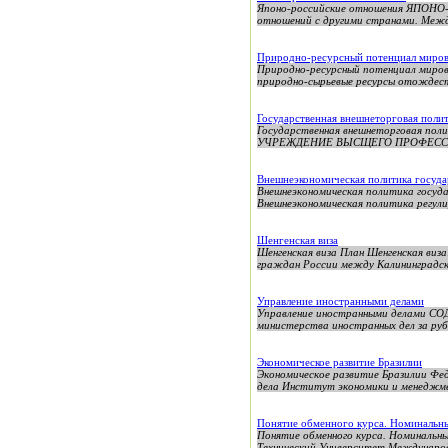
Японо-российские отношения ЯПОНО
отношений с другими странами. Между
Природно-ресурсный потенциал миров
Природно-ресурсный потенциал м
природно-сырьевые ресурсы отождест
Государственная внешнеторговая поли
Государственная внешнеторговая
УЧРЕЖДЕНИЕ ВЫСЩЕГО ПРОФЕССИОНА
Внешнеэкономическая политика госуда
Внешнеэкономическая политика госуда
Внешнеэкономическая политика регули
Шенгенская виза
Шенгенская виза План Шенгенская виза
граждан России между Калининградск
Управление иностранными делами
Управление иностранными делами СОД
министерства иностранных дел за руб
Экономическое развитие Бразилии
Экономическое развитие Бразилии Фе
дела Институт экономики и менеджм
Понятие обменного курса. Номинальн
Понятие обменного курса. Номинальны
Технический Университет Междунаро