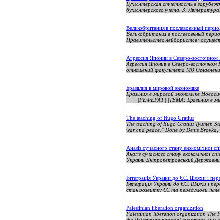
Бухгалтерская отчетность в зарубежн
бухгалтерского учета. 3. Литература.
Великобритания в послевоенный период
Великобритания в послевоенный период
Правительство лейбористов: осуществ
Агрессия Японии в Северо-восточном 
Агрессия Японии в Северо-восточном
отношений факультета МО Оглавление Введе
Бразилия в мировой экономике
Бразилия в мировой экономике Новосиб
| | | | |РЕФЕРАТ | |ТЕМА: Бразилия в м
The teaching of Hugo Gratius
The teaching of Hugo Gratius Tyumen Sta
war and peace.” Done by Denis Brovka, 
Аналіз сучасного стану економічної сп
Аналіз сучасного стану економічної сп
України Дніпропетровський Державний
Інтеграція України до ЄС. Шляхи і пер
Інтеграція України до ЄС. Шля
стан розвитку ЄС та передумови інтегр
Palestinian liberation organization
Palestinian liberation organization The
the Palestinian national movement. It is a