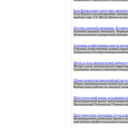
Роль Китая в международных экономи
Роль Китая в международных экономи
введение стр. 3 I. Место Китая во вс
Предмет мировой экономики. Формиров
Предмет мировой экономики. Формиров
технологический университет Контрол
Основные хозяйственные центры миров
Основные хозяйственные центры миров
Хабаровская Государственная академи
Место и роль экономической инфрастр
Место и роль экономической инфраст
Студентки заочного отделения Специал
Общая характеристика китайской моде
Общая характеристика китайской мод
Контрольная работа по мировой эконо
Международный кризис задолженности
Международный кризис задолженности
Национальный Технический Универси
Международное разделение труда и в
Международное разделение труда и в
учреждение профессионального высшег