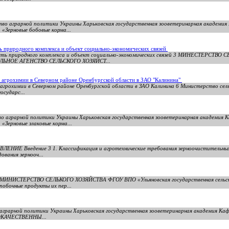
тво аграрной политики Украины Харьковская государственная зооветеринарная академия
«Зерновые бобовые корма...
сть природного комплекса и объект социально-экономических связей
часть природного комплекса и объект социально-экономических связей 3 МИНЕСТЕРСТВ
НОЕ АГЕНСТВО СЕЛЬСКОГО ХОЗЯЙСТ...
и агрохимии в Северном районе Оренбургской области в ЗАО "Калинина"
и агрохимии в Северном районе Оренбургской области в ЗАО Калинина 6 Министерство сел
осударс...
о аграрной политики Украины Харьковская государственная зооветеринарная академия К
«Зерновые злаковые корма...
ЛЕНИЕ Введение 3 1. Классификация и агротехнические требования зерноочистительных
ования зернооч...
 25 МИНИСТЕРСТВО СЕЛЬКОГО ХОЗЯЙСТВА ФГОУ ВПО «Ульяновская государственная сельск
обочные продукты их пер...
аграрной политики Украины Харьковская государственная зооветеринарная академия Каф
ЛОКАЧЕСТВЕННЫ...