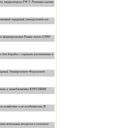
 по территории РФ 3. Рентная оценка
нный аграрный университет им.
ти формирования Рынка земли (1990-
ые для борьбы с сорными растениями в
арный Университет Факультет
номики и менеджмента КУРСОВАЯ
ом хозяйстве и ее особенности В
ия земельных ресурсов в сельском