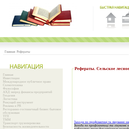
Главная:
Рефераты
Рефераты. Сельское лесное
Главная
Инвестиции
Международное публичное право
Схемотехника
Философия
АХД экпред финансы предприятий
Геодезия
Логистика
Режущий инструмент
Реклама и PR
Ресторанно-гостиничный бизнес бытовое
обслуживан
ТГП
ТММ
Заходи по профілактиці та лікуванні 
Транспорт грузоперевозки
Заходи по профілактиці та лікуванн
Безопасность жизнедеятельности
рибництву, тому для успішного розвед