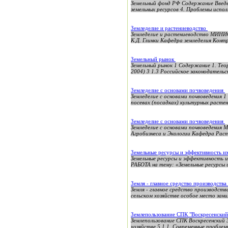
Земельный фонд РФ Содержание Введен
земельных ресурсов 4. Проблемы исполь
Земледелие и растениеводство
Земледелие и растениеводство МИ
К.Д. Глинки Кафедра земледелия Контр
Земельный рынок
Земельный рынок 1 Содержание 1. Теор
2004) 3 1.3 Российское законодательст
Земледелие с основами почвоведения
Земледелие с основами почвоведения 1
посевах (посадках) культурных растен
Земледелие с основами почвоведения
Земледелие с основами почвоведен
Агробизнеса и Экологии Кафедра Раст
Земельные ресурсы и эффективность и
Земельные ресурсы и эффективность
РАБОТА на тему: «Земельные ресурсы 
Земля - главное средство производства
Земля - главное средство производства
сельском хозяйстве особое место зани
Землепользование СПК "Воскресенски
Землепользование СПК Воскресенский
хозяйстве 5 1.1. Современные проблемы