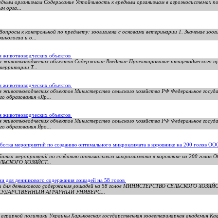
едным организмам Содержание Устойчивость к вредным организмам в агроэкосистемах по 
м орга...
Вопросы к контрольной по предмету: зоогигиена с основами ветеринарии 1. Значение зоог
инологии и о...
ия животноводческих объектов
ия животноводческих объектов Содержание Введение Проектирование птицеводческого п
территории Т...
ия животноводческих объектов
ия животноводческих объектов Министерство сельского хозяйства РФ Федеральное госуд
о образования «Яр...
ия животноводческих объектов
ия животноводческих объектов Министерство сельского хозяйства РФ Федеральное госуд
о образования Яро...
аботка мероприятий по созданию оптимального микроклимата в коровнике на 200 голов ОО
аботка мероприятий по созданию оптимального микроклимата в коровнике на 200 голов 
ЛЬСКОГО ХОЗЯЙСТ...
и для денникового содержания лошадей на 58 голов
юшни для денникового содержания лошадей на 58 голов МИНИСТЕРСТВО СЕЛЬСКОГО Х
УДАРСТВЕННЫЙ АГРАРНЫЙ УНИВЕРС...
грарной политики Украины Харьковская государственная зооветеринарная академия Ка