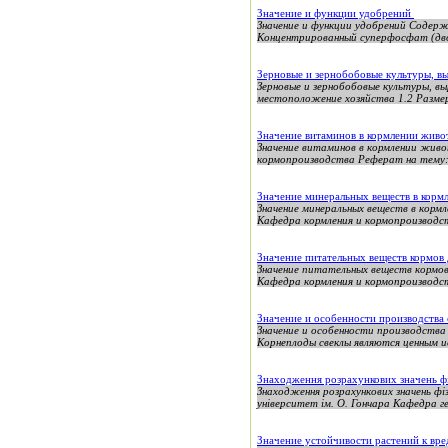
Значение и функции удобрений
Значение и функции удобрений Содер
Концентрированный суперфосфат (дво
Зерновые и зернобобовые культуры, в
Зерновые и зернобобовые культуры, в
местоположение хозяйства 1.2 Размер
Значение витаминов в кормлении жив
Значение витаминов в кормлении жив
кормопроизводства Реферат на тему: 
Значение минеральных веществ в кор
Значение минеральных веществ в кор
Кафедра кормления и кормопроизводст
Значение питательных веществ кормов
Значение питательных веществ кормо
Кафедра кормления и кормопроизводст
Значение и особенности производства 
Значение и особенности производства 
Корнеплоды свеклы являются ценным и
Знаходження розрахункових значень ф
Знаходження розрахункових значень фі
університет ім. О. Гончара Кафедра гео
Значение устойчивости растений к вр