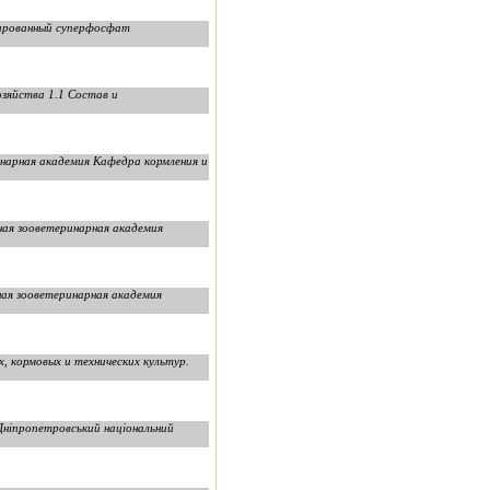
лированный суперфосфат
зяйства 1.1 Состав и
нарная академия Кафедра кормления и
ная зооветеринарная академия
ая зооветеринарная академия
х, кормовых и технических культур.
 Дніпропетровський національний