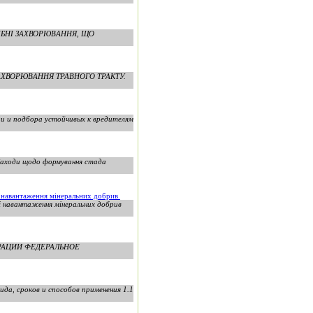
ДІБНІ ЗАХВОРЮВАННЯ, ЩО
У: ЗАХВОРЮВАННЯ ТРАВНОГО ТРАКТУ.
ии и подбора устойчивых к вредителям
«Заходи щодо формування стада
і навантаження мінеральних добрив
і навантаження мінеральних добрив
ДЕРАЦИИ ФЕДЕРАЛЬНОЕ
да, сроков и способов применения 1.1