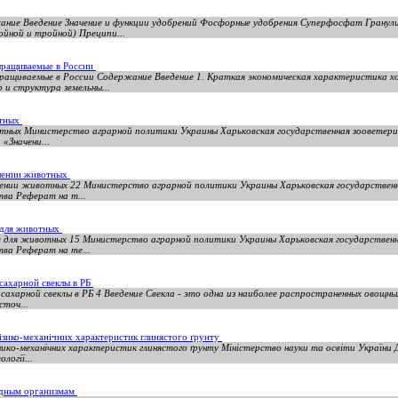
жание Введение Значение и функции удобрений Фосфорные удобрения Суперфосфат Грану
йной и тройной) Преципи...
ыращиваемые в России
ыращиваемые в России Содержание Введение 1. Краткая экономическая характеристика хо
 и структура земельны...
отных
отных Министерство аграрной политики Украины Харьковская государственная зооветери
«Значени...
млении животных
млении животных 22 Министерство аграрной политики Украины Харьковская государствен
ва Реферат на т...
 для животных
в для животных 15 Министерство аграрной политики Украины Харьковская государственн
ва Реферат на те...
сахарной свеклы в РБ
сахарной свеклы в РБ 4 Введение Свекла - это одна из наиболее распространенных овощны
сточ...
ізико-механічних характеристик глинястого ґрунту
зико-механічних характеристик глинястого ґрунту Міністерство науки та освіти України
логії...
едным организмам