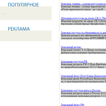
Земельна ділянка - основа нерухомост
Земельна ділянка - основа нерухомості
об'єкт нерухомості земля - це і засіб...
...
Збирання кукурудзи на зерно СК-5 "Н
Збирання кукурудзи на зерно СК-5 Нив
державної адміністрації Професійно-т
Земельні ресурси та ефективність їх 
Земельні ресурси та ефективність
сільського господарства КУРСОВИЙ 
Земельный кодекс
Земельный кодекс 4 1) Право постоян
федеральным казенным предприятиям, 
Земельные ресурсы РФ
Земельные ресурсы РФ 2 План Введение
по природопользованию 14 2.1 Закон...
Земельный фонд Республики Казахста
Земельный фонд Республики Казахстан
га, и простирается от низовьев реки В
Земельные ресурсы мира и России
Земельные ресурсы мира и России 42 
использования земельных ресурсов 1.3 Д
Земельный фонд РФ