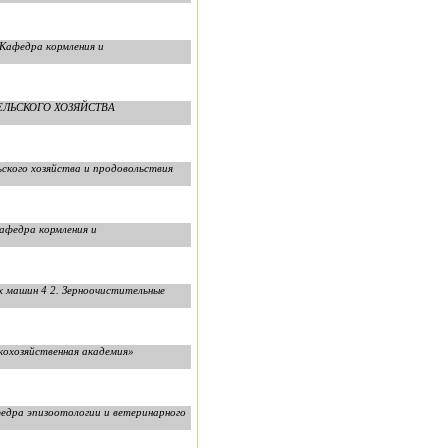
 Кафедра кормления и
О СЕЛЬСКОГО ХОЗЯЙСТВА
ьского хозяйства и продовольствия
афедра кормления и
 машин 4 2. Зерноочистительные
охозяйственная академия»
едра эпизоотологии и ветеринарного