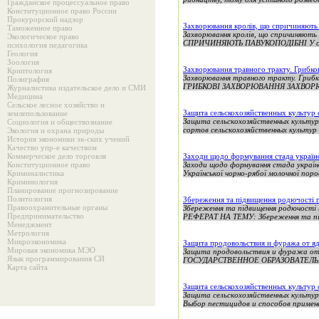
Гражданское процессуальное право
Конституционное право России
Прокурорский надзор
Захворювання кролів, що спричиняють
Таможенное право
Захворювання кролів, що спричин
Экологическое право
СПРИЧИНЯЮТЬ ПАВУКОПОДІБНІ У свійсь
психология педагогика
Геология
Зоология
Захворювання травного тракту. Грибко
Криптология
Захворювання травного тракту. Гри
Полиграфия
ГРИБКОВІ ЗАХВОРЮВАННЯ ЗАХВОР
Журналистика издательское дело и СМИ
Медицина
Сельское лесное хозяйство и
Защита сельскохозяйственных культур
землепользование
Защита сельскохозяйственных культур
Социология и обществознание
сортов сельскохозяйственных культур 1
Экология и охрана природы
История экономики эк-ских учений
Качество упр-е качеством
Коммерческое дело торговля
Заходи щодо формування стада українс
Конституционное право
Заходи щодо формування стада україн
Криминалистика
Української чорно-рябої молочної поро
Криминология
Планирование прогнозирование
Политология
Збереження та підвищення родючості г
Правоохранительные органы
Збереження та підвищення родючості 
Предпринимательство
РЕФЕРАТ НА ТЕМУ: Збереження та під
Менеджмент
Метрология
Микроэкономика
Защита продовольствия и фуража от 
Мировая экономика МЭО
Защита продовольствия и фуража
Язык программирования СИ
ГОСУДАРСТВЕННОЕ ОБРАЗОВАТЕЛЬ
Карта сайта
Защита сельскохозяйственных культур 
Защита сельскохозяйственных культур
Выбор пестицидов и способов примене