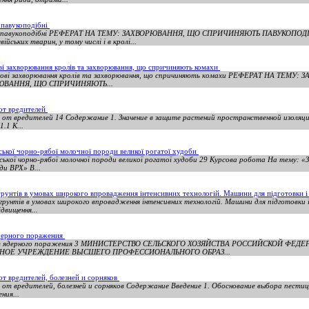
 павукоподібні
яють павукоподібні РЕФЕРАТ НА ТЕМУ: ЗАХВОРЮВАННЯ, ЩО СПРИЧИНЯЮТЬ ПАВУКОПО
ких тварин, у тому числі і в кролі...
ві захворювання кролів та захворювання, що спричиняють комахи
бкові захворювання кролів та захворювання, що спричиняють комахи РЕФЕРАТ НА ТЕМ
ЮВАННЯ, ЩО СПРИЧИНЯЮТЬ...
 от вредителей
 от вредителей 14 Содержание 1. Значение в защите растений пространственной изоляц
.1 К...
ької чорно-рябої молочної породи великої рогатої худоби
ської чорно-рябої молочної породи великої рогатої худоби 29 Курсова робота На тему: 
ди ВРХ» В...
рунтів в умовах широкого впровадження інтенсивних технологій. Машини для підготовки 
грунтів в умовах широкого впровадження інтенсивних технологій. Машини для підготовки 
вищення...
ядерного поражения
 от ядерного поражения 3 МИНИСТЕРСТВО СЕЛЬСКОГО ХОЗЯЙСТВА РОССИЙСКОЙ ФЕ
НОЕ УЧРЕЖДЕНИЕ ВЫСШЕГО ПРОФЕССИОНАЛЬНОГО ОБРАЗ...
от вредителей, болезней и сорняков
 от вредителей, болезней и сорняков Содержание Введение 1. Обоснование выбора пестици
ния...