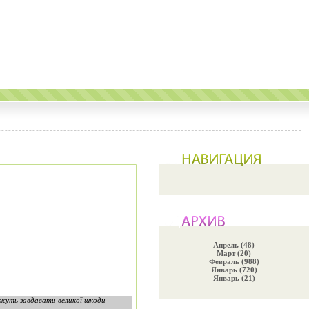
Апрель (48)
Март (20)
Февраль (988)
Январь (720)
Январь (21)
жуть завдавати великої шкоди