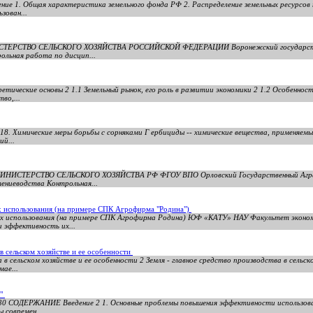
ие 1. Общая характеристика земельного фонда РФ 2. Распределение земельных ресурсов
зован...
НИСТЕРСТВО СЕЛЬСКОГО ХОЗЯЙСТВА РОССИЙСКОЙ ФЕДЕРАЦИИ Воронежский государстве
ольная работа по дисцип...
етические основы 2 1.1 Земельный рынок, его роль в развитии экономики 2 1.2 Особеннос
во,...
 18. Химические меры борьбы с сорняками Г ербициды -- химические вещества, применяем
ий...
ия МИНИСТЕРСТВО СЕЛЬСКОГО ХОЗЯЙСТВА РФ ФГОУ ВПО Орловский Государственный Агр
ениеводства Контрольная...
х использования (на примере СПК Агрофирма "Родина")
 их использования (на примере СПК Агрофирма Родина) ЮФ «КАТУ» НАУ Факультет эко
и эффективность их...
 в сельском хозяйстве и ее особенности
 в сельском хозяйстве и ее особенности 2 Земля - главное средство производства в сельск
мае...
й"
 30 СОДЕРЖАНИЕ Введение 2 1. Основные проблемы повышения эффективности использован
 современ...