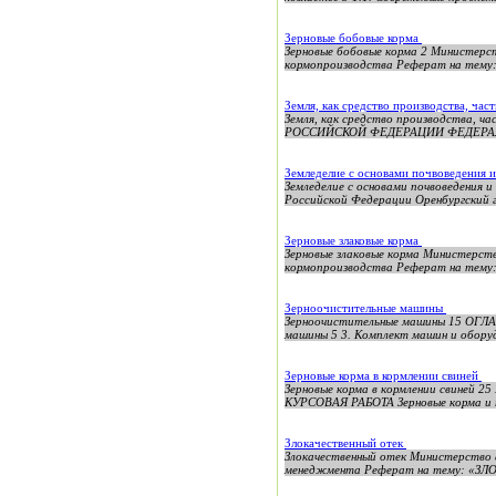
Зерновые бобовые корма
Зерновые бобовые корма 2 Министерс
кормопроизводства Реферат на тему: 
Земля, как средство производства, ча
Земля, как средство производства, 
РОССИЙСКОЙ ФЕДЕРАЦИИ ФЕДЕРАЛЬ
Земледелие с основами почвоведения 
Земледелие с основами почвоведения 
Российской Федерации Оренбургский г
Зерновые злаковые корма
Зерновые злаковые корма Министерств
кормопроизводства Реферат на тему: 
Зерноочистительные машины
Зерноочистительные машины 15 ОГЛАВ
машины 5 3. Комплект машин и оборуд
Зерновые корма в кормлении свиней
Зерновые корма в кормлении свиней
КУРСОВАЯ РАБОТА Зерновые корма и п
Злокачественный отек
Злокачественный отек Министерство 
менеджмента Реферат на тему: «З