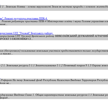
і
 1 1 . Земельна ділянка - основа нерухомості Земля як частина природи є основою життєді
ива". Ремонт редуктора приставки ППК-4
а. Ремонт редуктора приставки ППК-4 Міністерство освіти і науки Головне управління осв
ехні...
використання СПТ "Урожай" Братського району
 їх використання СПТ Урожай Братського району МИКОЛАЇВСЬКИЙ ДЕРЖАВНИЙ АГРАРНИ
ПРОЕКТ З ЕКОНОМІКИ СІ...
ного (бессрочного) пользования земельным участком предоставляется только государстве
а также...
 2 1. Земельные ресурсы 5 1.1 Землепользование 5 1.2 Почвенный покров 9 1.3 Охрана земе
н
 Реферат На тему Земельный фонд Республики Казахстан Введение Территория Республик
олга на...
Содержание Введение Глава 1. Общая характеристика земельных ресурсов 1.1 Земельные 
еград...