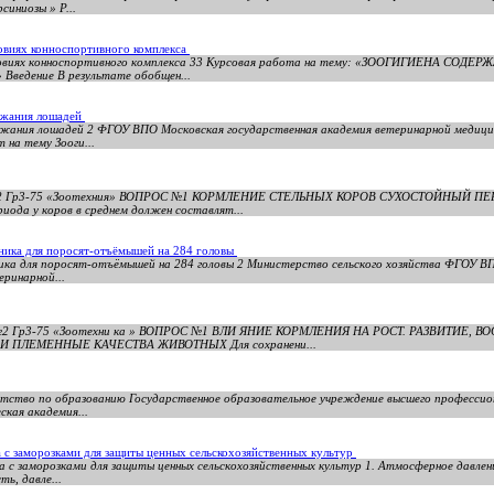
иниозы » Р...
овиях конноспортивного комплекса
условиях конноспортивного комплекса 33 Курсовая работа на тему: «ЗООГИГИЕНА С
дение В результате обобщен...
ержания лошадей
ержания лошадей 2 ФГОУ ВПО Московская государственная академия ветеринарной медици
 на тему Зооги...
2 Гр3-75 «Зоотехния» ВОПРОС №1 КОРМЛЕНИЕ СТЕЛЬНЫХ КОРОВ СУХОСТОЙНЫЙ ПЕР
ода у коров в среднем должен составлят...
ника для поросят-отъёмышей на 284 головы
рника для поросят-отъёмышей на 284 головы 2 Министерство сельского хозяйства ФГОУ 
ринарной...
№2 Гр3-75 «Зоотехни ка » ВОПРОС №1 ВЛИ ЯНИЕ КОРМЛЕНИЯ НА РОСТ. РАЗВИТИЕ,
И ПЛЕМЕННЫЕ КАЧЕСТВА ЖИВОТНЫХ Для сохранени...
нтство по образованию Государственное образовательное учреждение высшего профессио
ская академия...
 с заморозками для защиты ценных сельскохозяйственных культур
а с заморозками для защиты ценных сельскохозяйственных культур 1. Атмосферное давлен
ь, давле...