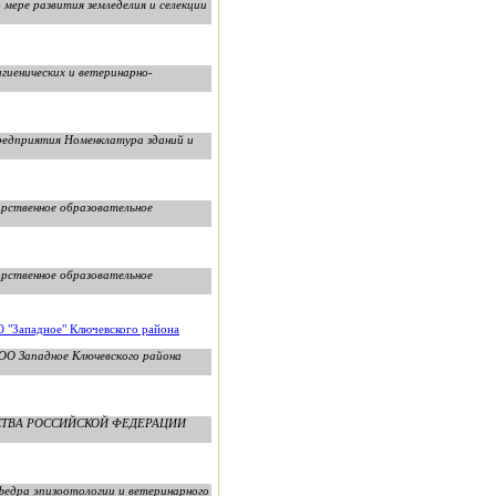
мере развития земледелия и селекции
игиенических и ветеринарно-
редприятия Номенклатура зданий и
арственное образовательное
арственное образовательное
О "Западное" Ключевского района
ООО Западное Ключевского района
ОЗЯЙСТВА РОССИЙСКОЙ ФЕДЕРАЦИИ
федра эпизоотологии и ветеринарного