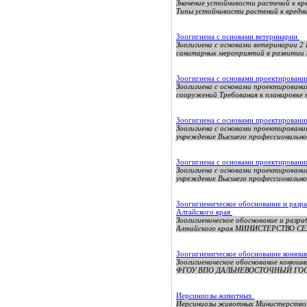
Значение устойчивости растений к вр
Типы устойчивости растений к вредны
Зоогигиена с основами ветеринарии
Зоогигиена с основами ветеринарии 2 
санитарных мероприятий в развитии к
Зоогигиена с основами проектирован
Зоогигиена с основами проектирован
сооружений Требования к планировке 
Зоогигиена с основами проектирован
Зоогигиена с основами проектирован
учреждение Высшего профессиональног
Зоогигиена с основами проектирован
Зоогигиена с основами проектирован
учреждение Высшего профессиональног
Зоогигиеническое обоснование и разр
Алтайского края
Зоогигиеническое обоснование и разр
Алтайского края МИНИСТЕРСТВО СЕ
Зоогигиеническое обоснование конюшн
Зоогигиеническое обоснование кон
ФГОУ ВПО ДАЛЬНЕВОСТОЧНЫЙ ГОС
Иерсиниозы животных
Иерсиниозы животных Министерство а