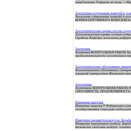
менеджмента Реферат на тему: « Иерс
Зоогигиена содержания лошадей в усл
Зоогигиена содержания лошадей в 
КОННОСПОРТИВНОГО КОМПЛЕКСА» Вве
Зоогигиеническая оценка систем сод
Зоогигиеническая оценка систем сод
Скрябина Кафедра зоогигиены реферат
Зоотехния
Зоотехния КОНТРОЛЬНАЯ РАБОТА №
продолжительности сухостойного пери
Зоогигиеническое обоснование свинар
Зоогигиеническое обоснование свина
аграрный университет Институт вете
Зоотехника
Зоотехника КОНТРОЛЬНАЯ РАБОТА 
СПОСОБНОСТЬ, ПРОДУКТИВНОСТ Ь 
Изменение мицелия
Изменение мицелия 9 Федеральное аге
государственная социально-педагогиче
Измерение параметров воздуха. Борьба
Измерение параметров воздуха. Борьб
физические свойства воздуха: плотност