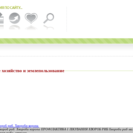
 хозяйство и землепользование
хвороб риб. Хвороби коропа
і хвороб риб. Хвороби коропа ПРОФІЛАКТИКА І ЛІКУВАННЯ ХВОРОБ РИБ Хвороби риб мо
ення риби, отрима...