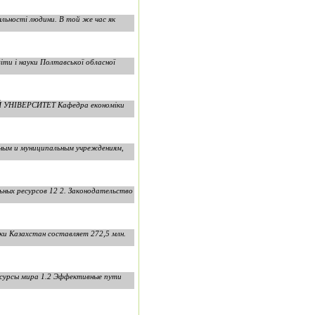
яльності людини. В той же час як
іти і науки Полтавської обласної
Й УНІВЕРСИТЕТ Кафедра економіки
нным и муниципальным учреждениям,
льных ресурсов 12 2. Законодательство
и Казахстан составляет 272,5 млн.
ресурсы мира 1.2 Эффективные пути