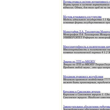
Нормы права в системе нормативного 
Нормы права в системе нормативного 
відносин. Однак, для того щоб ті чи інш
Модель идеального государства
Модель идеального государства 1.1 К
основные формы государственного прав
Монография Л.А. Тихомирова Монархи
Монография Л.А. Тихомирова Мон
УНИВЕРСИТЕТ Реферат по монографии
Многопартийность и политические пар
Многопартийность и политические па
понятие политической партии 4 1.2 За
Лекции по ТГП из МНЭПУ
Лекции по ТГП из МНЭПУ Теория Госу
Предмет любой науки , это круг вопро
Механизм правового воздействия
Механизм правового воздействия ??
может быть правомерным, юридически
Каролина и Саксонское зерцало
Каролина и Саксонское зерцало 1. Сде
Саксонское зерцало. Наиболее извест
Законодательное обеспечение реформ
Законодательное обеспечение реформы