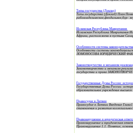
Типы государства (Доклад)
Типы государства (Доклад) План Поня
рабовладельческое,феодальное,бур- жу
Исламская Республика Мавритания
Исламская Республика Мавритания Исл
Африки, расположено в пустыне Сахара
Особенности системы законодательств
Особенности системы законодател
ЛОМОНОСОВА ЮРИДИЧЕСКИЙ ФАКУЛ
Законотворчество и механизм реализац
Законотворчество и механизм реализ
государства и права ЗАКОНОТВОР
Государственные Думы России: истори
Государственные Думы России: истор
образовательное учреждение высшего 
Правосудие в Латвии
Правосудие в Латвии Введение Глава1
становления и развития коллегиальнос
Правонарушение и юридическая ответс
Правонарушение и юридическая
Правонарушение 1.1. Понятие, основ