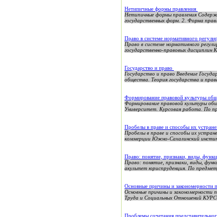
Нетипичные формы правления
Нетипичные формы правления Содержан
государственных форм. 2. Форма правле
Право в системе нормативного регул
Право в системе нормативного регул
государственно-правовых дисципли
Государство и право
Государство и право Введение Госуда
общества. Теория государства и прав
Формирование правовой культуры об
Формирование правовой культуры об
Университет. Курсовая работа. По пр
Пробелы в праве и способы их устран
Пробелы в праве и способы их устра
коммерции Южно-Сахалинский институ
Право: понятие, признаки, виды, фун
Право: понятие, признаки, виды, 
акультет юриспруденция. По предмету
Основные причины и закономерности п
Основные причины и закономерности 
Труда и Социальных Отношений КУРС
Проблемы сочетания представительног