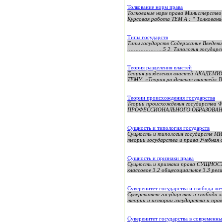
Толкование норм права
Толкование норм права Министерство
Курсовая работа ТЕМ A : “ Толкован
Типы государств
Типы государств Содержание 
…………….…...5 2. Типология государст
Теория разделения властей
Теория разделения властей АКАД
ТЕМУ: «Теория разделения властей» В
Теории происхождения государства
Теории происхождения государс
ПРОФЕССИОНАЛЬНОГО ОБРАЗОВАНИ
Сущность и типология государств
Сущность и типология государст
теории государства и права Учебная 
Сущность и признаки права
Сущность и признаки права СУЩНОСТЬ
классовое 3.2 общесоциальное 3.3 религ
Суверенитет государства и свобода ли
Суверенитет государства и свобода 
теории и истории государства и пра
Суверенитет государства в современны