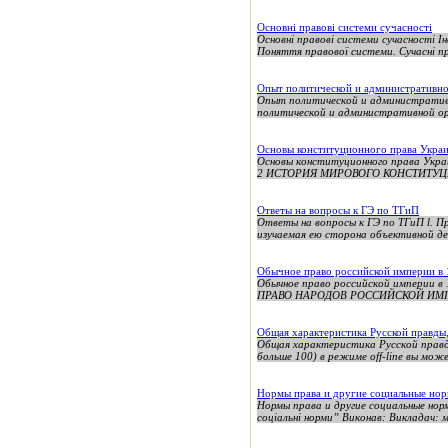
Основні правові системи сучасності
Основні правові системи сучасності І
Поняття правової системи. Сучасні пр
Опыт политической и административно
Опыт политической и административ
политической и административной орг
Основы конституционного права Укра
Основы конституционного права Укра
2 ИСТОРИЯ МИРОВОГО КОНСТИТУЦ
Ответы на вопросы к ГЭ по ТГиП
Ответы на вопросы к ГЭ по ТГиП l. 
изучаемая ею сторона объективной д
Обычное право российской империи в 
Обычное право российской империи в
ПРАВО НАРОДОВ РОССИЙСКОЙ ИМПЕРИИ
Общая характеристика Русской правды,
Общая характеристика Русской правды
больше 100) в режиме off-line вы мож
Нормы права и другие социальные но
Нормы права и другие социальные норм
соціальні норми” Виконав: Викладач: м