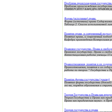
Проблема происхождения государства
Проблема происхождения государ
УНИВЕРСИТЕТ КАФЕДРА ПРАВОВЕДЕНИЯ
Форма (источники) права
Форма (источники) права Содержание
Таблица 2. Список использованной ли
Понятие права, и современный подход
Понятие права, и современный подход
Кафедра правоведения Контрольная ра
Правовое государство. Права и свобо
Правовое государство. Права и свобо
Аттестационная работа ученицы 11'а'
Правоотношения, понятия и их содер
Правоотношения, понятия и их содер
работа по теории “ Государства и Пр
Понятие формы государства (доклад)
Понятие формы государства (доклад) 
гос-ва, порядок образования и структу
Теория Государства и Права как юридич
Теория Государства и Права как юрид
Права как юридическая наука». n Пре
Теория государства и права