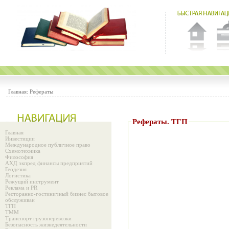
Главная:
Рефераты
Рефераты. ТГП
Главная
Инвестиции
Международное публичное право
Схемотехника
Философия
АХД экпред финансы предприятий
Геодезия
Логистика
Режущий инструмент
Реклама и PR
Ресторанно-гостиничный бизнес бытовое
обслуживан
ТГП
ТММ
Транспорт грузоперевозки
Безопасность жизнедеятельности