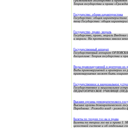
Гражданское государство и правовое
Теория государства и права «Граждан
Государство: общая характеристика
Государство: общая характеристика Т
тему Государство: общая характерист
Государство, право, мораль
Государство, право, мораль Введение
и морали. На протяжении многих веков
Государственный аппарат
Государственный аппарат ОРЛОВС
дисциплине: Теория государства и 
Виды правонарушений и критерии их 
Виды правонарушений и критерии их р
правонарушение может быть охаракте
Государственное и национальное устр
Государственное и национальное у
ПЕДАГОГИЧЕСКОЕ УЧИЛИЩЕ (ПЕДАГ
Высшие органы демократического госу
Высшие органы демократического 
Передмова . Розподіл влад - розподіл ф
Билеты по теории гос-ва и права
Билеты по теории гос-ва и права 1. М
целостной системе и об отдельных со