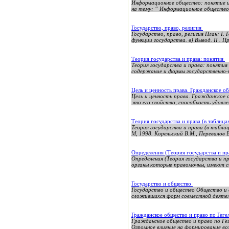
Информационное общество: понятие и
на тему: “ Информационное общество:
Государство, право, религия
Государство, право, религия План: I.
функции государства. в) Вывод. II . Пр
Теория государства и права: понятия
Теория государства и права: понятия
содержание и формы государственно-п
Цель и ценность права. Гражданское о
Цель и ценность права. Гражданское о
это его свойство, способность удовле
Теория государства и права (в таблица
Теория государства и права (в таблиц
М, 1998. Корельский В.М., Перевалов В
Определения (Теория государства и п
Определения (Теория государства и п
органы которые правомочны, имеют си
Государство и общество
Государство и общество Общество и 
сложившихся форм совместной деятель
Гражданское общество и право по Гег
Гражданское общество и право по Гег
Огромное влияние на формирование возз