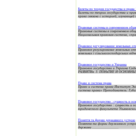
Билеты по теории государства и права
Билеты по теории государства и прав
права связана с историей, изучающей 
Правовые системы в современном общ
Правовые системы в современном общ
Национальная правовая система, «пра
Правовое регулирование земельных о
Правовое регулирование земельны
земельних і сільськогосподарських відно
Правовое государство и Украина
Правовое государство и Украина 
РАЗВИТИя. 3. ПОНяТИЕ И ОСНОВНЫ
Право и система права
Право и система права Институт Эко
система права» Преподаватель: Губан
Правовое государство : сущность и ос
Правовое государство : сущность и о
юридического факультета Ульяновског
Поняття та форми державного устрою
Поняття та форми державного устрою Shura19@
держави .............................