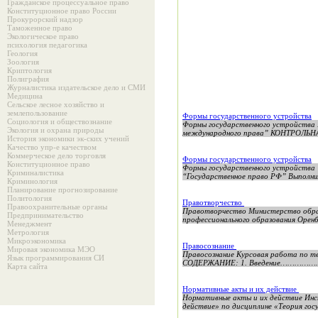
Гражданское процессуальное право
Конституционное право России
Прокурорский надзор
Таможенное право
Экологическое право
психология педагогика
Геология
Зоология
Криптология
Полиграфия
Журналистика издательское дело и СМИ
Медицина
Сельское лесное хозяйство и
землепользование
Формы государственного устройства
Социология и обществознание
Формы государственного устройст
Экология и охрана природы
международного права” КОНТРОЛЬНАЯ
История экономики эк-ских учений
Качество упр-е качеством
Коммерческое дело торговля
Формы государственного устройства
Конституционное право
Формы государственного устройства
Криминалистика
“Государственное право РФ” Выполнил
Криминология
Планирование прогнозирование
Политология
Правотворчество
Правоохранительные органы
Правотворчество Министерство образ
Предпринимательство
профессионального образования Оренб
Менеджмент
Метрология
Микроэкономика
Правосознание
Мировая экономика МЭО
Правосознание Курсовая работа по те
Язык программирования СИ
СОДЕРЖАНИЕ: 1. Введение……………
Карта сайта
Нормативные акты и их действие
Нормативные акты и их действие Ин
действие» по дисциплине «Теория гос