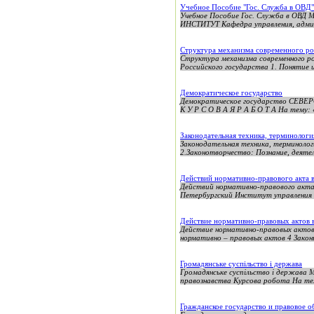
Учебное Пособие "Гос. Служба в ОВД"
Учебное Пособие Гос. Служба в
ИНСТИТУТ Кафедра управления, админ
Структура механизма современного ро
Структура механизма современного 
Российского государства 1. Понятие и
Демократическое государство
Демократическое государство С
К У Р С О В А Я Р А Б О Т А На тему:
Законодательная техника, терминологи
Законодательная техника, термино
2.Законотворчество: Познание, деяте
Действий нормативно-правового акта в
Действий нормативно-правового акта 
Петербургский Институт управления 
Действие нормативно-правовых актов в
Действие нормативно-правовых актов 
нормативно – правовых актов 4 Закон
Громадянське суспільство і держава
Громадянське суспільство і держава
правознавства Курсова робота На тему
Гражданское государство и правовое о