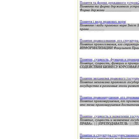
Поняття та форми державного устрою
Поняття та форми державного устрою2 SHURA1
Форма держави ............................
Поняття і види правових норм
Поняття і види правових норм Зміст |Вступ.......
права.................
Понятие правосознания, его структур
Понятие правосознания, его струк
ИНФОРМАТИЗАЦИИ Факультет Права
Понятие, сущность, функции и принци
Понятие, сущность, функции и п
СОДЕЙСТВИЯ БИЗНЕСУ КУРСОВАЯ Р
Понятие механизма правового государ
Понятие механизма правового государ
государства в различные эпохи развит
Понятие правонарушения, его признак
Понятие правонарушения, его признаки
что тема правонарушения достаточно 
Понятие, сущность и назначение госуд
Понятие, сущность и назначение государ
ПРАВА». | | |ПРЕПОДАВАТЕЛЬ: | | |
Понятие и структура государственного
Понятие и структура государственно