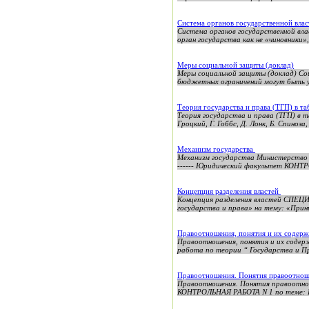
Система органов государственной вла
Система органов государственной вл
орган государства как не «чиновники»,
Меры социальной защиты (доклад)
Меры социальной защиты (доклад) Соц
бюджетных ограничений могут быть ус
Теория государства и права (ТГП) в та
Теория государства и права (ТГП) в 
Гроцкий, Г. Гоббс, Д. Лонк, Б. Спиноза
Механизм государства
Механизм государства Министерство образ
------ Юридический факультет КОНТР
Концепция разделения властей
Концепция разделения властей С
государства и права» на тему: «Прин
Правоотношения, понятия и их содер
Правоотношения, понятия и их содер
работа по теории “ Государства и Пр
Правоотношения. Понятия правоотнош
Правоотношения. Понятия правоотнош
КОНТРОЛЬНАЯ РАБОТА N 1 по теме: П