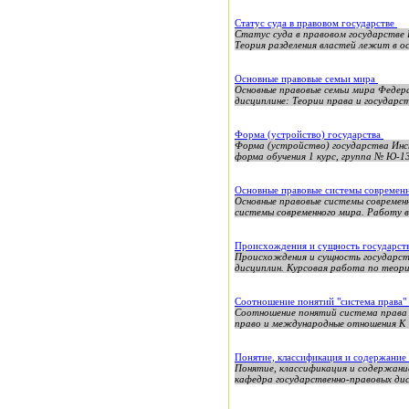
Статус суда в правовом государстве
Статус суда в правовом государстве
Теория разделения властей лежит в ос
Основные правовые семьи мира
Основные правовые семьи мира Феде
дисциплине: Теории права и государст
Форма (устройство) государства
Форма (устройство) государства Инс
форма обучения 1 курс, группа № Ю-1
Основные правовые системы современ
Основные правовые системы современ
системы современного мира. Работу вы
Происхождения и сущность государст
Происхождения и сущность госуда
дисциплин. Курсовая работа по теори
Соотношение понятий "система права" 
Соотношение понятий система пра
право и международные отношения К У 
Понятие, классификация и содержание
Понятие, классификация и содержани
кафедра государственно-правовых дис