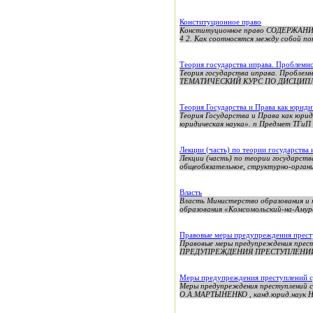
Конституционное право
Конституционное право СОДЕРЖАНИЕ 
4 2. Как соотносятся между собой по
Теория государства иправа. Проблемн
Теория государства иправа. Про
ТЕМАТИЧЕСКИЙ КУРС ПО ДИСЦИПЛИ
Теория Государства и Права как юриди
Теория Государства и Права как юрид
юридическая наука». n Предмет ТГиП
Лекции (часть) по теории государства 
Лекции (часть) по теории государств
общеобязательное, структурно-организ
Власть
Власть Министерство образования и 
образования «Комсомольский-на-Амуре
Правовые меры предупреждения прест
Правовые меры предупреждения прес
ПРЕДУПРЕЖДЕНИЯ ПРЕСТУПЛЕНИЙ 
Меры предупреждения преступлений с
Меры предупреждения преступлений с
О.А.МАРТЫНЕНКО , канд.юрид.наук Н