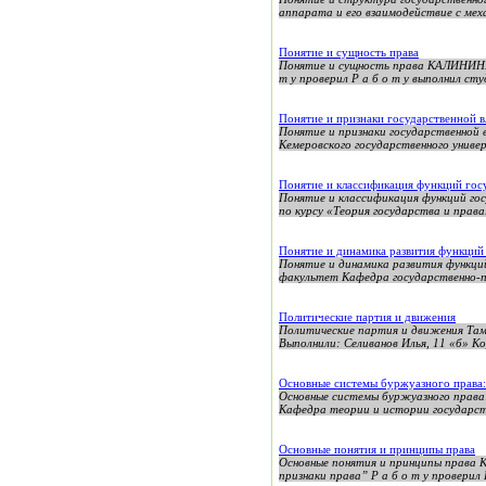
аппарата и его взаимодействие с меха
Понятие и сущность права
Понятие и сущность права КАЛИНИ
т у проверил Р а б о т у выполнил с
Понятие и признаки государственной в
Понятие и признаки государственной
Кемеровского государственного униве
Понятие и классификация функций гос
Понятие и классификация функций го
по курсу «Теория государства и права
Понятие и динамика развития функций
Понятие и динамика развития функций
факультет Кафедра государственно-пр
Политические партия и движения
Политические партия и движения Там
Выполнили: Селиванов Илья, 11 «б» К
Основные системы буржуазного права: 
Основные системы буржуазного права
Кафедра теории и истории государс
Основные понятия и принципы права
Основные понятия и принципы пра
признаки права” Р а б о т у проверил 