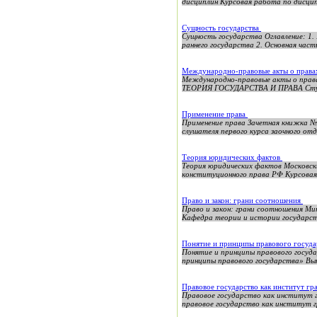
дисциплин Курсовая работа по дисципл
Сущность государства
Сущность государства Оглавление: 1
раннего государства 2. Основная част
Международно-правовые акты о правах
Международно-правовые акты о прав
ТЕОРИЯ ГОСУДАРСТВА И ПРАВА Студен
Применение права
Применение права Зачетная книжка №
слушателя первого курса заочного от
Теория юридических фактов
Теория юридических фактов Москов
конституционного права РФ Курсовая 
Право и закон: грани соотношения
Право и закон: грани соотношения М
Кафедра теории и истории государс
Понятие и принципы правового госуд
Понятие и принципы правового госуд
принципы правового государства» Выпо
Правовое государство как институт г
Правовое государство как институт 
правовое государство как институт 