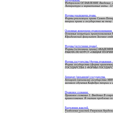
Федерализм ОГЛАВЛЕНИЕ Введение. 2 
Литература и нормативные акты.. 22 
Формы реализации права
Формы реализации права Санкт-Петер
теории права и государства на тему:
Основные концепции правопонимания
Основные концепции правопониман
Юридический факультет Заочное отдел
Формы (источники права)
Формы (источники права) АКАДЕМ
РАБОТА ПО КУРСУ «ОБЩАЯ ТЕОРИЯ
Форма государства (форма правления,
Форма государства (форма правлен
ГОСУДАРСТВА 5 ФОРМЫ ГОСУДАРСТ
Аппарат (механизм) государства
Аппарат (механизм) государств
заочного обучения Кафедра теории и 
Правовое сознание
Правовое сознание 1. Введение В сов
правосознания. Я считаю проблема соз
Разделение властей
Разделение властей Рязанская Акаде