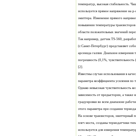
температур, высокая стабильность. Ча
используется прямое напряжение на p-
эмиттера. Изменение прямого напряжен
повышении температуры транзисторов 
области положительных значений пере
Так например, датчик TS-560, разра
(г.Санкт-Петербург) представляет соб
арсенида галлия. Диапазон измерения 
погрешность (0,1%, чувствительность 
[2].
Известны случаи использования в каче
параметра коэффициента усиления по то
Однако невысокая чувствительность ко
зависимость от предыстории, а также
градуировки во всем диапазоне рабоч
этого параметра при создании термода
На основе транзисторов, эмиттерный п
плеч моста, созданы термодатчики тип
используется для измерения температур