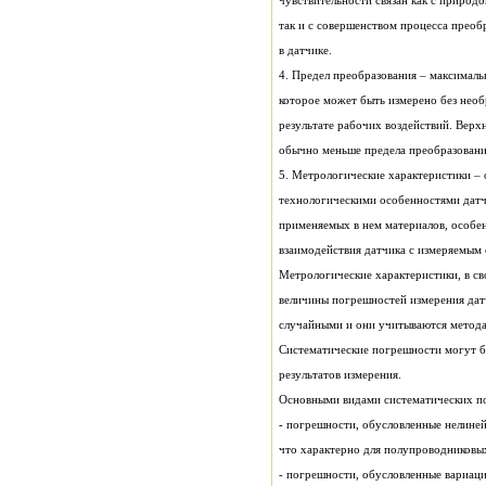
чувствительности связан как с природ
так и с совершенством процесса прео
в датчике.
4. Предел преобразования – максималь
которое может быть измерено без необ
результате рабочих воздействий. Верх
обычно меньше предела преобразовани
5. Метрологические характеристики – 
технологическими особенностями датч
применяемых в нем материалов, особе
взаимодействия датчика с измеряемым
Метрологические характеристики, в св
величины погрешностей измерения дат
случайными и они учитываются метода
Систематические погрешности могут б
результатов измерения.
Основными видами систематических по
- погрешности, обусловленные нелине
что характерно для полупроводниковых
- погрешности, обусловленные вариац