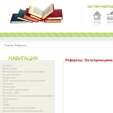
Главная:
Рефераты
Рефераты. Полупроводник
Главная
Инвестиции
Международное публичное право
Схемотехника
Философия
АХД экпред финансы предприятий
Геодезия
Логистика
Режущий инструмент
Реклама и PR
Ресторанно-гостиничный бизнес бытовое
обслуживан
ТГП
ТММ
Транспорт грузоперевозки
Безопасность жизнедеятельности