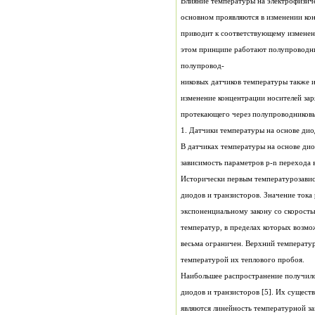
Влияние температуры на электрофизич
основном проявляются в изменении кон
приводит к соответствующему изменен
этом принципе работают полупроводни
полупровод-
никовых датчиков температуры также и
изменение концентрации носителей зар
протекающего через полупроводниковы
1. Датчики температуры на основе дио
В датчиках температуры на основе дио
зависимость параметров p-n перехода 
Исторически первым температурозави
диодов и транзисторов. Значение тока
экспоненциальному закону со скорость
температур, в пределах которых возмо
весьма ограничен. Верхний температу
температурой их теплового пробоя.
Наибольшее распространение получил
диодов и транзисторов [5]. Их сущес
являются линейность температурной з