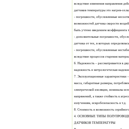
вследствие изменения направления дей
датчиков температуры это нагрев-охла
- погрешности, обусловленные несоот
возможностей датчика скорости возде
быть учтено введением коэффициента 
- дополнительные погрешности, обусл
датчика от тех, в которых определялас
- погрешности, обусловленные нестаб
вследствие процессов старения материа
6. Надежность – рассматривается в дву
надежность и метрологическая надежн
7. Эксплуатационные характеристики –
масса, габаритные размеры, потребляе
электрической изоляции, номиналы ис
напряжений, а также стойкость к агре
излучениям, искробезопасность и т.д.
8. Стоимость и возможность серийного
4. ОСНОВНЫЕ ТИПЫ ПОЛУПРОВО
ДАТЧИКОВ ТЕМПЕРАТУРЫ