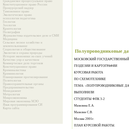
Гражданское процессуальное право
Конституционное право России
Прокурорский надзор
Таможенное право
Экологическое право
психология педагогика
Геология
Зоология
Криптология
Полиграфия
Журналистика издательское дело и СМИ
Медицина
Сельское лесное хозяйство и
землепользование
Социология и обществознание
Полупроводниковые да
Экология и охрана природы
История экономики эк-ских учений
Качество упр-е качеством
Коммерческое дело торговля
ГЕОДЕЗИИ И КАРТОГРАФИИ
Конституционное право
Криминалистика
КУРСОВАЯ РАБОТА
Криминология
Планирование прогнозирование
ПО СХЕМОТЕХНИКЕ
Политология
Правоохранительные органы
ТЕМА: «ПОЛУПРОВОДНИКОВЫЕ
Предпринимательство
Менеджмент
ВЫПОЛНИЛИ
Метрология
Микроэкономика
СТУДЕНТЫ ФПК 3-2
Мировая экономика МЭО
Язык программирования СИ
Мазилина Е.А.
Карта сайта
Мазилин С.В.
Москва 2001г.
ПЛАН КУРСОВОЙ РАБОТЫ.