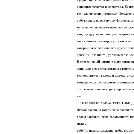
основных является температура. Ее и
технологических процессах. Большое р
работающих на различных физических 
материа
там, где другие параметры измерить н
зоне атомных реакторов установлены т
которой позволяет оценить другие теп
давление, плотность, уровень теплоносит
В повседневной жизни, в быту также 
например для регулирования отоплени
теплоносителя на входе и выходе, а т
температуры; регулирование температ
стиральных машинах; регулирование т
т.п.
3. ОСНОВНЫЕ ХАРАКТЕРИСТИКИ 
Любой датчик, в том числе и датчик т
рядом характеристик, совокупность ко
между
собой и целенаправленно выбирать да