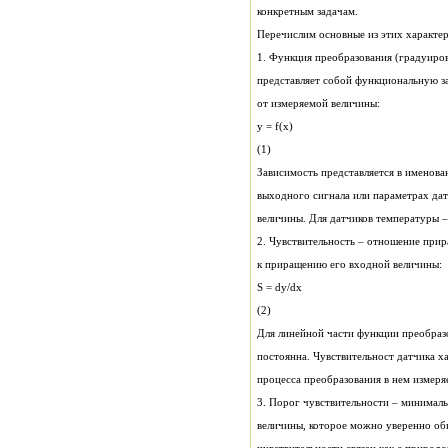
конкретным задачам.
Перечислим основные из этих характер
1. Функция преобразования (градуиро
представляет собой функциональную з
от измеряемой величины:
y = f(x)
(1)
Зависимость представляется в именова
величины. Для датчиков температуры –
2. Чувствительность – отношение при
к приращению его входной величины:
S = dy/dx
(2)
Для линейной части функции преобраз
постоянна. Чувствительност датчика х
процесса преобразования в нем измеря
3. Порог чувствительности – минимал
величины, которое можно уверенно о