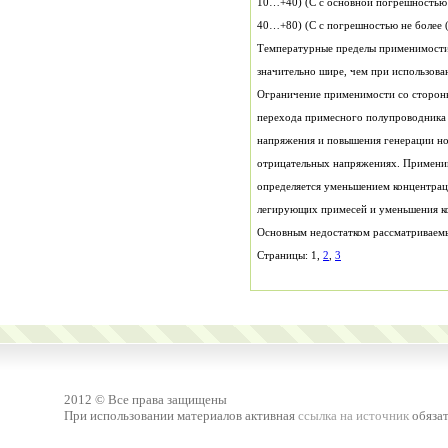
10…+40) (С с основной погрешностью н
40…+80) (С с погрешностью не более 
Температурные пределы применимости
значительно шире, чем при использов
Ограничение применимости со стороны
перехода примесного полупроводника
напряжения и повышения генерации но
отрицательных напряжениях. Примени
определяется уменьшением концентрац
легирующих примесей и уменьшения ко
Основным недостатком рассматриваемы
Страницы: 1,
2
,
3
2012 © Все права защищены
При использовании материалов активная
ссылка на источник
обязат