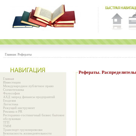
Главная:
Рефераты
Рефераты. Распреде
Главная
Инвестиции
Международное публичное право
Схемотехника
Философия
АХД экпред финансы предприятий
Геодезия
Логистика
Режущий инструмент
Реклама и PR
Ресторанно-гостиничный бизнес бытовое
обслуживан
ТГП
ТММ
Транспорт грузоперевозки
Безопасность жизнедеятельности