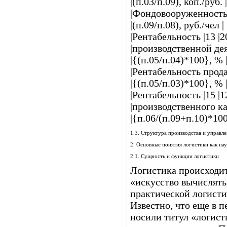
|(п.03/п.09), коп./руб. | | 
|Фондовооруженность |1
|(п.09/п.08), руб./чел | | |
|Рентабельность |13 |
|производственной деяте
|{(п.05/п.04)*100}, % | | 
|Рентабельность прода
|{(п.05/п.03)*100}, % | | 
|Рентабельность |15 |
|производственного капит
|{п.06/(п.09+п.10)*100}, 
1.3. Структура производства и управ
2. Основные понятия логистики как на
2.1. Сущность и функции логистики
Логистика происходит 
«искусство вычислять
практической логисти
Известно, что еще в 
носили титул «логист