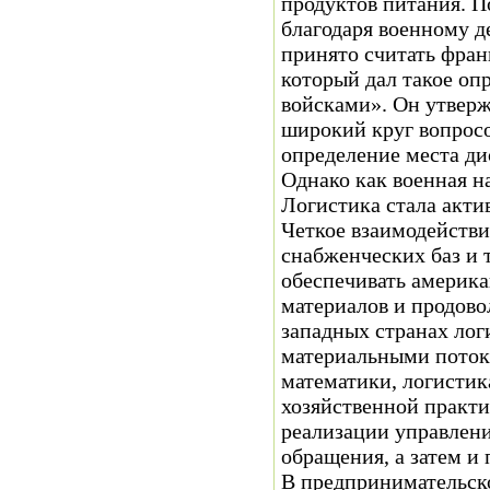
продуктов питания. П
благодаря военному д
принято считать фран
который дал такое оп
войсками». Он утверж
широкий круг вопросо
определение места дис
Однако как военная н
Логистика стала акти
Четкое взаимодейств
снабженческих баз и 
обеспечивать америк
материалов и продово
западных странах лог
материальными поток
математики, логистик
хозяйственной практи
реализации управлени
обращения, а затем и 
В предпринимательско