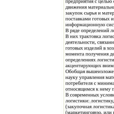
предприятия с целью 
движения материальны
закупок сырья и мате
поставками готовых и
информационную сис
В ряде определений л
В них трактовка логи
деятельности, связан
готовых изделий в хо
момента получения де
определениях логисти
акцентирующих внима
Обобщая вышеизложен
науку управления мат
потребителя с миним
относящимся к нему 
В современных услов
логистики: логистику
(закупочная логистик
(маркетинговую, или 