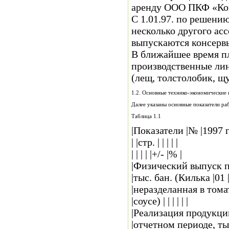
аренду ООО ПКФ «Ко
С 1.01.97. по решени
несколько другого ас
выпускаются консервы
В ближайшее время пл
производственные лин
(лещ, толстолобик, щ
1.2. Основные технико-экономические 
Далее указаны основные показатели раб
Таблица 1.1
|Показатели |№ |1997 
| |стр. | | | | |
| | | | |+/- |% |
|Физический выпуск пр
|тыс. бан. (Килька |01 | |
|неразделанная в томатно
|соусе) | | | | | |
|Реализация продукции 
|отчетном периоде, тыс. б