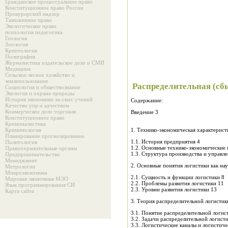
Гражданское процессуальное право
Конституционное право России
Прокурорский надзор
Таможенное право
Экологическое право
психология педагогика
Геология
Зоология
Криптология
Полиграфия
Журналистика издательское дело и СМИ
Медицина
Сельское лесное хозяйство и
землепользование
Распределительная (сб
Социология и обществознание
Экология и охрана природы
История экономики эк-ских учений
Содержание:
Качество упр-е качеством
Коммерческое дело торговля
Введение 3
Конституционное право
Криминалистика
Криминология
1. Технико-экономическая характерис
Планирование прогнозирование
1.1. История предприятия 4
Политология
1.2. Основные технико-экономические 
Правоохранительные органы
1.3. Структура производства и управ
Предпринимательство
Менеджмент
2. Основные понятия логистики как нау
Метрология
Микроэкономика
2.1. Сущность и функции логистики 8
Мировая экономика МЭО
2.2. Проблемы развития логистики 11
Язык программирования СИ
2.3. Уровни развития логистики 13
Карта сайта
3. Теория распределительной логистик
3.1. Понятие распределительной логис
3.2. Задачи распределительной логист
3.3. Логистические каналы и логистиче