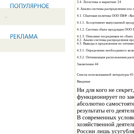
3.4. Логистика и маркетинг 24
4. Анализ системы распределения оо
4.1. Сбытовая политика ООО ПКФ «Ко
...
4.1.1. Ассортимент выпускаемой проду
4.1.2. Система сбыта продукции ООО 
4.1.3. Описание посредников по сбыт
4.2. Анализ системы распределения п
4.3. Выводы и предложения по оптими
4.3.1. Определение необходимого кол
4.3.2. Оптимизация расположения рас
Заключение 44
Список использованной литературы 45
Введение
Ни для кого не секрет
функционирует по зак
абсолютно самостояте
результаты его деятел
В современных услови
хозяйственной деятел
России лишь усугубля